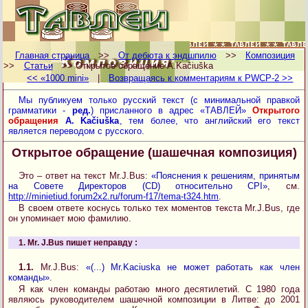
Главная страница
>>
От дебюта к эндшпилю
>>
Композиция
>>
Статьи
>> Открытое обращение A.Kačiuška
<< «1000 mini»
|
Возвращаясь к комментариям к PWCP-2 >>
Мы публикуем только русский текст (с минимальной правкой
грамматики -
ред.
) присланного в адрес «ТАВЛЕЙ»
Открытого
обращения
A. Kačiuška
, тем более, что английский его текст
является переводом с русского.
Открытое обращение (шашечная композиция)
Это – ответ на текст Mr.J.Bus:
«Пояснения к решениям, принятым
на Совете Директоров (СD) относительно CPI»
, см.
http://minietiud.forum2x2.ru/forum-f17/tema-t324.htm
.
В своем ответе коснусь только тех моментов текста Mr.J.Bus, где
он упоминает мою фамилию.
1. Mr. J.Bus пишет неправду :
1.1.
Mr.J.Bus:
«(...) Mr.Kaciuska не может работать как член
команды»
.
Я как член команды работаю много десятилетий. С 1980 года
являюсь руководителем шашечной композиции в Литве: до 2001