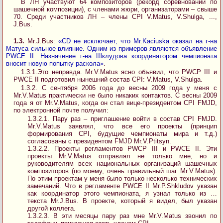
В ЛН участвуют 64 композиторов (рекорд соревнований по
шашечной композиции), с членами жюри, организаторами – свыше
70. Среди участников ЛН – члены CPI V.Matus, V.Shulga, ...,
J.Bus.
1.3.
Mr.J.Bus:
«CD не исключает, что Mr.Kaciuska оказал на г-на
Матуса сильное влияние. Одним из примеров являются объявление
PWCE II. Назначение г-на Шклудова координатором чемпионата
вносит новую попытку раскола»
.
1.3.1.Это неправда. Mr.V.Matus ясно объявил, что PWCP III и
PWCE II подготовил нынешний состав CPI: V.Matus, V.Shulga.
1.3.2. С сентября 2006 года до весны 2009 года у меня с
Mr.V.Matus практически не было никаких контактов. С весны 2009
года я от Mr.V.Matus, когда он стал вице-президентом CPI FMJD,
по электронной почте получил:
1.3.2.1. Пару раз – приглашение войти в состав CPI FMJD.
Mr.V.Matus заявлял, что все его проекты (принцип
формирования CPI, будущие чемпионаты мира и т.д.)
согласованы с президентом FMJD Mr.V.Ptitsyn.
1.3.2.2. Проекты регламентов PWCP III и PWCE II. Эти
проекты Mr.V.Matus отправлял не только мне, но и
руководителям всех национальных организаций шашечных
композиторов (по моему, очень правильный шаг Mr.V.Matus).
По этим проектам у меня было только несколько технических
замечаний. Что в регламенте PWCE II Mr.P.Shkludov указан
как координатор этого чемпионата, я узнал только из …
текста Mr.J.Bus. В проекте, который я видел, был указан
другой коллега.
1.3.2.3. В эти месяцы пару раз мне Mr.V.Matus звонил по