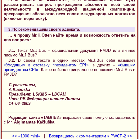
рассматривать вопрос прекращения абсолютно всей своей
деятельности в международной шашечной композиции,
прекращения абсолютно всех своих международных контактов
(включая переписку).
3. По рекомендациям своего адвоката,
... я прошу Mr.H.Otten найти время и возможность ответить на
два вопроса :
3.1.
Текст Mr.J.Bus – официальный документ FMJD или личное
письмо Mr.J.Bus?
3.2.
В своем тексте в одних местах Mr.J.Bus себя называет
«Уходящим в отставку президентом CPI»
, в других –
«бывшим
президентом CPI»
. Какое сейчас официальное положение Mr.J.Bus в
FMJD?
С уважением,
A.Kačiuška
Президент LSKMS – LDCAU,
Член РБ Федерации шашек Литвы
14–06–2009
Редакция сайта «ТАВЛЕИ»
выражает свою полную солидарность
с Mr.
Algimantas Kačiuška
.
<< «1000 mini»
|
Возвращаясь к комментариям к PWCP-2 >>