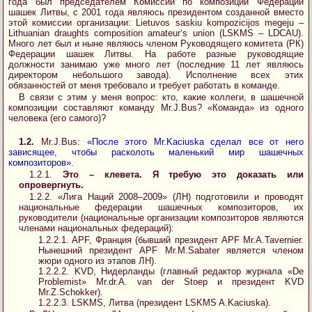
года был председателем Комиссии по композиции Федерации
шашек Литвы, с 2001 года являюсь президентом созданной вместо
этой комиссии организации: Lietuvos saskiu kompozicijos megeju –
Lithuanian draughts composition amateur‘s union (LSKMS – LDCAU).
Много лет был и ныне являюсь членом Руководящего комитета (РК)
Федерации шашек Литвы. На работе разные руководящие
должности занимаю уже много лет (последние 11 лет являюсь
директором небольшого завода). Исполнение всех этих
обязанностей от меня требовало и требует работать в команде.
В связи с этим у меня вопрос: кто, какие коллеги, в шашечной
композиции составляют команду Mr.J.Bus? «Команда» из одного
человека (его самого)?
1.2.
Mr.J.Bus:
«После этого Mr.Kaciuska сделал все от него
зависящее, чтобы расколоть маленький мир шашечных
композиторов»
.
1.2.1.
Это – клевета. Я требую это доказать или
опровергнуть.
1.2.2. «Лига Наций 2008–2009» (ЛН) подготовили и проводят
национальные федерации шашечных композиторов, их
руководители (национальные организации композиторов являются
членами национальных федераций):
1.2.2.1. APF, Франция (бывший президент APF Mr.A.Tavernier.
Нынешний президент APF Mr.M.Sabater является членом
жюри одного из этапов ЛН).
1.2.2.2. KVD, Нидерланды (главный редактор журнала «De
Problemist» Mr.dr.A. van der Stoep и президент KVD
Mr.Z.Schokker).
1.2.2.3. LSKMS, Литва (президент LSKMS A.Kaciuska).