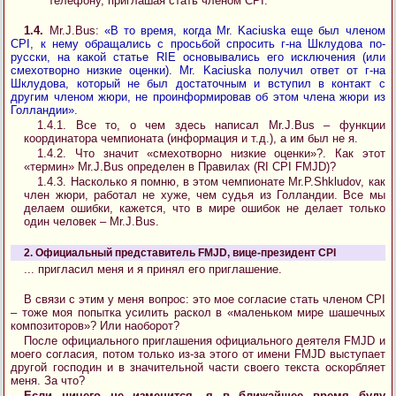
телефону, приглашая стать членом CPI.
1.4.
Mr.J.Bus:
«В то время, когда Mr. Kaciuska еще был членом
CPI, к нему обращались с просьбой спросить г-на Шклудова по-
русски, на какой статье RIE основывались его исключения (или
смехотворно низкие оценки). Mr. Kaciuska получил ответ от г-на
Шклудова, который не был достаточным и вступил в контакт с
другим членом жюри, не проинформировав об этом члена жюри из
Голландии»
.
1.4.1. Вcе то, о чем здесь написал Mr.J.Bus – функции
координатора чемпионата (информация и т.д.), а им был не я.
1.4.2. Что значит «смехотворно низкие оценки»?. Как этот
«термин» Mr.J.Bus определен в Правилах (RI CPI FMJD)?
1.4.3. Насколько я помню, в этом чемпионате Mr.P.Shkludov, как
член жюри, работал не хуже, чем судья из Голландии. Все мы
делаем ошибки, кажется, что в мире ошибок не делает только
один человек – Mr.J.Bus.
2. Официальный представитель FMJD, вице-президент CPI
... пригласил меня и я принял его приглашение.
В связи с этим у меня вопрос: это мое согласие стать членом CPI
– тоже моя попытка усилить раскол в «маленьком мире шашечных
композиторов»? Или наоборот?
После официального приглашения официального деятеля FMJD и
моего согласия, потом только из-за этого от имени FMJD выступает
другой господин и в значительной части своего текста оскорбляет
меня. За что?
Если ничего не изменится, я в ближайшее время буду