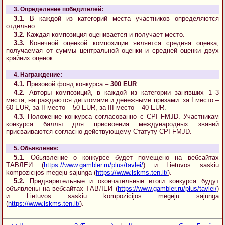
3. Определение победителей:
3.1.
В каждой из категорий места участников определяются
отдельно.
3.2.
Каждая композиция оценивается и получает место.
3.3.
Конечной оценкой композиции является средняя оценка,
получаемая от суммы центральной оценки и средней оценки двух
крайних оценок.
4. Награждение:
4.1.
Призовой фонд конкурса –
300 EUR
.
4.2.
Авторы композиций, в каждой из категории занявших 1–3
места, награждаются дипломами и денежными призами: за I место –
60 EUR, за II место – 50 EUR, за III место – 40 EUR.
4.3.
Положение конкурса согласованно с CPI FMJD. Участникам
конкурса баллы для присвоения международных званий
присваиваются согласно действующему Статуту CPI FMJD.
5. Обьявления:
5.1.
Обьявление о конкурсе будет помещено на вебсайтах
ТАВЛЕИ (
https://www.gambler.ru/plus/tavlei/
) и Lietuvos saskiu
kompozicijos megeju sajunga (
https://www.lskms.ten.lt/
).
5.2.
Предварительные и окончательные итоги конкурса будут
объявлены на вебсайтах ТАВЛЕИ (
https://www.gambler.ru/plus/tavlei/
)
и Lietuvos saskiu kompozicijos megeju sajunga
(
https://www.lskms.ten.lt/
).