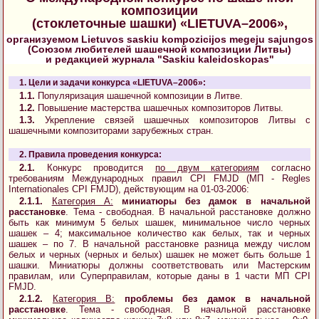
композиции
(стоклеточные шашки) «LIETUVA–2006»,
организуемом Lietuvos saskiu kompozicijos megeju sajungos
(Союзом любителей шашечной композиции Литвы)
и редакцией журнала "Saskiu kaleidoskopas"
1. Цели и задачи конкурса «LIETUVA–2006»:
1.1.
Популяризация шашечной композиции в Литве.
1.2.
Повышение мастерства шашечных композиторов Литвы.
1.3.
Укрепление связей шашечных композиторов Литвы с
шашечными композиторами зарубежных стран.
2. Правила проведения конкурса:
2.1.
Конкурс проводится
по двум категориям
согласно
требованиям Международных правил CPI FMJD (МП - Regles
Internationales CPI FMJD), действующим на 01-03-2006:
2.1.1.
Категория A:
миниатюры без дамок в начальной
расстановке
. Тема - свободная. В начальной расстановке должно
быть как минимум 5 белых шашек, минимальное число черных
шашек – 4; максимальное количество как белых, так и черных
шашек – по 7. В начальной расстановке разница между числом
белых и черных (черных и белых) шашек не может быть больше 1
шашки. Миниатюры должны соответствовать или Мастерским
правилам, или Суперправилам, которые даны в 1 части МП CPI
FMJD.
2.1.2.
Категория B:
проблемы без дамок в начальной
расстановке
. Тема - свободная. В начальной расстановке