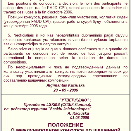
Les positions du concours, la decision, le nom des participants, le
college des juges (ratifie FMJD CPI), seront annoncees le calendrier de
travaux des juges a la fin d'octobre 2006.
Позиции конкурса, решения, фамилии участников, коллегия судей
(утвержденная FMJD CPI), график работы судей будут объявлены в
конце октября 2006 года.
5. Neoficialiais ir kol kas nepatvirtintais duomenimis pagal dalyviu
skaiciu sis konkursas yra rekordinis is visu iki siol vykusiu tarptautiniu
saskiu kompozicijos sudarymo varzybu.
Selon prive et jusqu'a ce qu'aux donnees confirmees sur la quantite de
participants ce concours soit de record de tout jusqu'ici passant
international la competition selon la redaction de dames les
compositions.
По неофициальным и пока не подтвержденным данным по
количеству участников этот конкурс является рекордным из всех до
сих пор проходивших международных соревновании по
составлению шашечных композиции.
Algimantas Kaciuska
20 – 09 - 2006
"УТВЕРЖДАЮ" :
Президент LSKMS (СЛШК Литвы),
гл. редактор журнала "Saskiu kaleidoskopas"
A. Kaciuska
01-03-2006
ПОЛОЖЕНИЕ
О международном конкурсе по шашечной