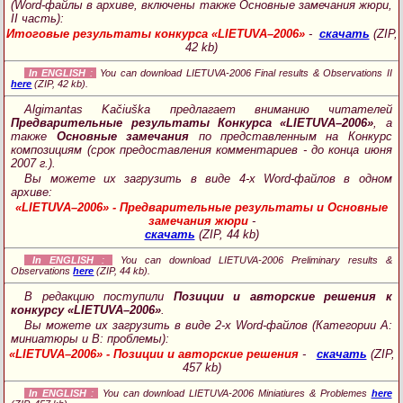
(Word-файлы в архиве, включены также Основные замечания жюри,
II часть):
Итоговые результаты конкурса «LIETUVA–2006»
-
скачать
(ZIP,
42 kb)
In ENGLISH
:
You can download LIETUVA-2006 Final results & Observations II
here
(ZIP, 42 kb).
Algimantas Kačiuška предлагает вниманию читателей
Предварительные результаты Конкурса «LIETUVA–2006»
, а
также
Основные замечания
по представленным на Конкурс
композициям (срок предоставления комментариев - до конца июня
2007 г.).
Вы можете их загрузить в виде 4-х Word-файлов в одном
архиве:
«LIETUVA–2006» - Предварительные результаты и Основные
замечания жюри
-
скачать
(ZIP, 44 kb)
In ENGLISH
:
You can download LIETUVA-2006 Preliminary results &
Observations
here
(ZIP, 44 kb).
В редакцию поступили
Позиции и авторские решения к
конкурсу «LIETUVA–2006»
.
Вы можете их загрузить в виде 2-х Word-файлов (Категории A:
миниатюры и B: проблемы):
«LIETUVA–2006» - Позиции и авторские решения
-
скачать
(ZIP,
457 kb)
In ENGLISH
:
You can download LIETUVA-2006 Miniatiures & Problemes
here