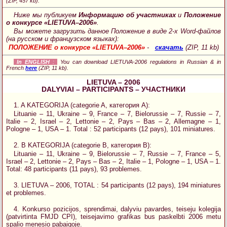
(ZIP, 457 kb).
Ниже мы публикуем
Информацию об участниках
и
Положение
о конкурсе «LIETUVA–2006»
.
Вы можете загрузить данное Положение в виде 2-х Word-файлов
(на русском и французском языках):
ПОЛОЖЕНИЕ о конкурсе «LIETUVA–2006»
-
скачать
(ZIP, 11 kb)
In ENGLISH
:
You can download LIETUVA-2006 regulations in Russian & in
French
here
(ZIP, 11 kb).
LIETUVA – 2006
DALYVIAI – PARTICIPANTS – УЧАСТНИКИ
1. A KATEGORIJA (categorie A, категория А):
Lituanie – 11, Ukraine – 9, France – 7, Bielorussie – 7, Russie – 7,
Italie – 2, Israel – 2, Lettonie – 2, Pays – Bas – 2, Allemagne – 1,
Pologne – 1, USA – 1. Total : 52 participants (12 pays), 101 miniatures.
2. B KATEGORIJA (categorie B, категория B):
Lituanie – 11, Ukraine – 9, Bielorussie – 7, Russie – 7, France – 5,
Israel – 2, Lettonie – 2, Pays – Bas – 2, Italie – 1, Pologne – 1, USA – 1.
Total: 48 participants (11 pays), 93 problemes.
3. LIETUVA – 2006, TOTAL : 54 participants (12 pays), 194 miniatures
et problemes.
4. Konkurso pozicijos, sprendimai, dalyviu pavardes, teiseju kolegija
(patvirtinta FMJD CPI), teisejavimo grafikas bus paskelbti 2006 metu
spalio menesio pabaigoje.