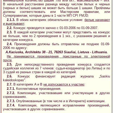
минимальное количество шашек 7х8 или 8х7, максимальное – 9х9.
В начальной расстановке разница между числом белых и черных
(черных и белых) шашек не может быть больше 1 шашки. Проблемы
должны соответствовать или Мастерским правилам, или
Суперправилам, которые даны в 1 части МП CPI FMJD.
2.1.3.
В обоих категориях обязательное условие:
белые начинают
и выигрывают
.
2.2.
Конкурс проводится заочно с 01-03-2006 по 01-09-2007.
2.3.
В каждой категории участники могут представить на конкурс
не больше, чем по 2 произведения в 1 экз., с указанием решения и
категории конкурса.
2.4.
Произведения должны быть отправлены не позднее 01-09-
2006 по адресу:
A.Kaciuska, Architektu 38 - 21, 78263 Siauliai, Lietuva - Lithuania.
Не принимаются произведения, присланные по электронной
почте
.
2.5.
Для непосредственного проведения конкурса создается
судейская коллегия из 7 членов: судья-координатор (из Литвы) и по
3 судей из разных стран в каждой из категорий.
2.6.
Конкурс финансирует редакция журнала „Saskiu
kaleidoskopas".
2.7.
В категориях A и B
не допускаются к участию
:
2.7.1.
Коллективные произведения.
2.7.2.
Композиции, участвовавшие или участвующие в других
соревнованиях.
2.7.3.
Опубликованные (в том числе и в Интернете) композиции.
2.7.4.
Композиции, являющиеся исправлением произведений,
участвовавших в других соревнованиях.