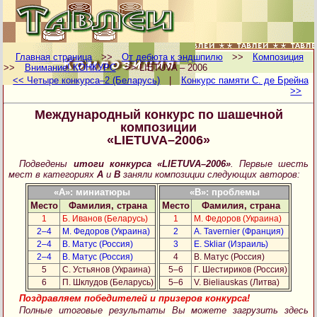
Главная страница
>>
От дебюта к эндшпилю
>>
Композиция
>>
Внимание! КОНКУРС
>> LIETUVA – 2006
<< Четыре конкурса–2 (Беларусь)
|
Конкурс памяти С. де Брейна
>>
Международный конкурс по шашечной
композиции
«LIETUVA–2006»
Подведены
итоги конкурса «LIETUVA–2006»
. Первые шесть
мест в категориях
A
и
B
заняли композиции следующих авторов:
«A»: миниатюры
«B»: проблемы
Место
Фамилия, страна
Место
Фамилия, страна
1
Б. Иванов (Беларусь)
1
М. Федоров (Украина)
2–4
М. Федоров (Украина)
2
A. Tavernier (Франция)
2–4
В. Матус (Россия)
3
E. Skliar (Израиль)
2–4
В. Матус (Россия)
4
В. Матус (Россия)
5
С. Устьянов (Украина)
5–6
Г. Шестириков (Россия)
6
П. Шклудов (Беларусь)
5–6
V. Bieliauskas (Литва)
Поздравляем победителей и призеров конкурса!
Полные итоговые результаты Вы можете загрузить здесь