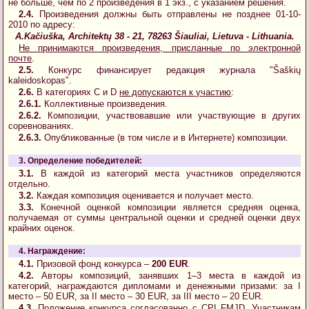
не больше, чем по 2 произведения в 1 экз., с указанием решения.
2.4.
Произведения должны быть отправлены не позднее 01-10-
2010 по адресу:
A.Kačiuška, Architektų 38 - 21, 78263 Šiauliai, Lietuva - Lithuania.
Не принимаются произведения, присланные по электронной
почте
.
2.5.
Конкурс финансирует редакция журнала "Šaškių
kaleidoskopas".
2.6.
В категориях C и D
не допускаются к участию
:
2.6.1.
Коллективные произведения.
2.6.2.
Композиции, участвовавшие или участвующие в других
соревнованиях.
2.6.3.
Опубликованные (в том числе и в Интернете) композиции.
3. Определение победителей:
3.1.
В каждой из категорий места участников определяются
отдельно.
3.2.
Каждая композиция оценивается и получает место.
3.3.
Конечной оценкой композиции является средняя оценка,
получаемая от суммы центральной оценки и средней оценки двух
крайних оценок.
4. Награждение:
4.1.
Призовой фонд конкурса –
200 EUR
.
4.2.
Авторы композиций, занявших 1–3 места в каждой из
категорий, награждаются дипломами и денежными призами: за I
место – 50 EUR, за II место – 30 EUR, за III место – 20 EUR.
4.3.
Положение конкурса согласованно с CPI FMJD. Участникам