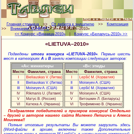
Главная страница
>>
От дебюта к эндшпилю
>>
Композиция
>>
Внимание! КОНКУРС
>> «LIETUVA–2010»
<< Конкурс «Винница-2010»
|
Конкурс «Беларусь-2010» >>
«LIETUVA–2010»
Подведены
итоги конкурса «LIETUVA–2010»
. Первые шесть
мест в категориях
A
и
B
заняли композиции следующих авторов:
«A»: миниатюры
«B»: этюды
Место
Фамилия, страна
Место
Фамилия, страна
I
Bieliauskas V. (Литва)
I
Lepšić M. (Хорватия)
II
Bieliauskas V. (Литва)
II
Moiseyev A. (США)
III
Moiseyev A. (США)
III
Lepšić M. (Хорватия)
IV
Rikmanis U. (Латвия)
IV
Moiseyev A. (США)
V
Матус В. (Россия)
V
Витошкин Л. (Беларусь)
VI
Катюха А. (Украина)
VI
Трофименко В. (Украина)
Поздравляем победителей и призеров конкурса! Отдельно
– друзей и авторов нашего сайта Миленко Лепшича и Алекса
Моисеева!!
Полные итоговые результаты Вы можете загрузить здесь
(Word-файлы в архиве, включены также Дополнительные
замечания жюри + протест M.Lepšić'а, в части оценок композиций-