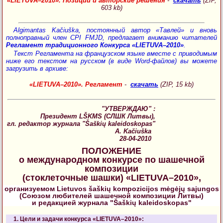
«LIETUVA–2010». Позиции и авторские решения
-
скачать
(ZIP,
603 kb)
Algimantas Kačiuška, постоянный автор «Тавлей» и вновь
полноправный член CPI FMJD, предлагает вниманию читателей
Регламент традиционного Конкурса «LIETUVA–2010»
.
Текст Регламента на французском языке вместе с приводимым
ниже его текстом на русском (в виде Word-файлов) вы можете
загрузить в архиве:
«LIETUVA–2010». Регламент
-
скачать
(ZIP, 15 kb)
"УТВЕРЖДАЮ" :
Президент LŠKMS (СЛШК Литвы),
гл. редактор журнала "Šaškių kaleidoskopas"
A. Kačiuška
28-04-2010
ПОЛОЖЕНИЕ
о международном конкурсе по шашечной
композиции
(стоклеточные шашки) «LIETUVA–2010»,
организуемом Lietuvos šaškių kompozicijos mėgėjų sajungos
(Союзом любителей шашечной композиции Литвы)
и редакцией журнала "Šaškių kaleidoskopas"
1. Цели и задачи конкурса «LIETUVA–2010»: