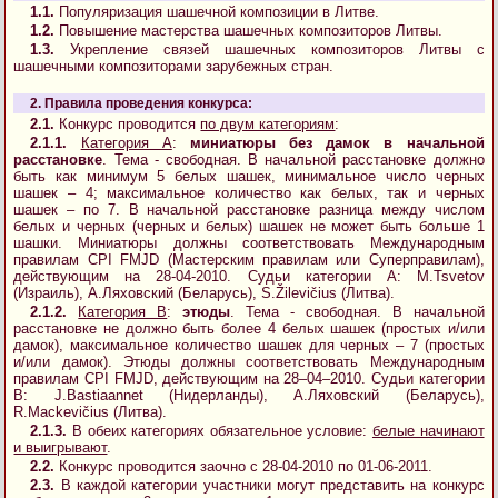
1.1.
Популяризация шашечной композиции в Литве.
1.2.
Повышение мастерства шашечных композиторов Литвы.
1.3.
Укрепление связей шашечных композиторов Литвы с
шашечными композиторами зарубежных стран.
2. Правила проведения конкурса:
2.1.
Конкурс проводится
по двум категориям
:
2.1.1.
Категория A
:
миниатюры без дамок в начальной
расстановке
. Тема - свободная. В начальной расстановке должно
быть как минимум 5 белых шашек, минимальное число черных
шашек – 4; максимальное количество как белых, так и черных
шашек – по 7. В начальной расстановке разница между числом
белых и черных (черных и белых) шашек не может быть больше 1
шашки. Миниатюры должны соответствовать Международным
правилам CPI FMJD (Мастерским правилам или Суперправилам),
действующим на 28-04-2010. Судьи категории A: M.Tsvetov
(Израиль), А.Ляховский (Беларусь), S.Žilevičius (Литва).
2.1.2.
Категория B
:
этюды
. Тема - свободная. В начальной
расстановке не должно быть более 4 белых шашек (простых и/или
дамок), максимальное количество шашек для черных – 7 (простых
и/или дамок). Этюды должны соответствовать Международным
правилам CPI FMJD, действующим на 28–04–2010. Судьи категории
B: J.Bastiaannet (Нидерланды), А.Ляховский (Беларусь),
R.Mackevičius (Литва).
2.1.3.
В обеих категориях обязательное условие:
белые начинают
и выигрывают
.
2.2.
Конкурс проводится заочно с 28-04-2010 по 01-06-2011.
2.3.
В каждой категории участники могут представить на конкурс