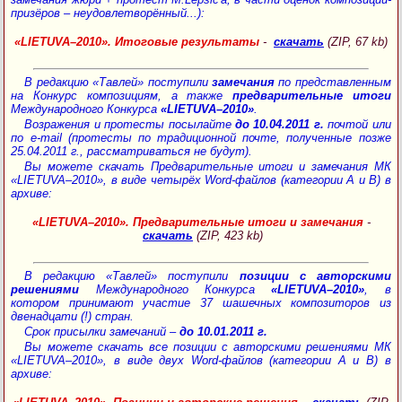
призёров – неудовлетворённый...):
«LIETUVA–2010». Итоговые результаты
-
скачать
(ZIP, 67 kb)
В редакцию «Тавлей» поступили
замечания
по представленным
на Конкурс композициям, а также
предварительные итоги
Международного Конкурса
«LIETUVA–2010»
.
Возражения и протесты посылайте
до 10.04.2011 г.
почтой или
по e-mail (протесты по традиционной почте, полученные позже
25.04.2011 г., рассматриваться не будут).
Вы можете скачать Предварительные итоги и замечания МК
«LIETUVA–2010», в виде четырёх Word-файлов (категории A и B) в
архиве:
«LIETUVA–2010». Предварительные итоги и замечания
-
скачать
(ZIP, 423 kb)
В редакцию «Тавлей» поступили
позиции с авторскими
решениями
Международного Конкурса
«LIETUVA–2010»
, в
котором принимают участие 37 шашечных композиторов из
двенадцати (!) стран.
Срок присылки замечаний –
до 10.01.2011 г.
Вы можете скачать все позиции с авторскими решениями МК
«LIETUVA–2010», в виде двух Word-файлов (категории A и B) в
архиве: