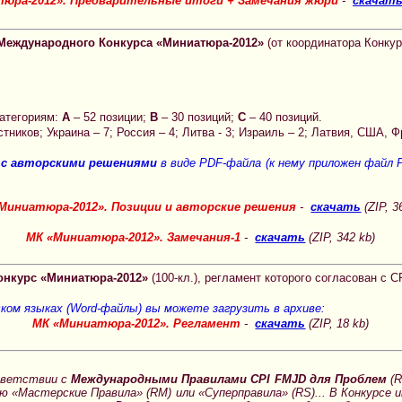
юра-2012». Предварительные итоги + Замечания жюри
-
скачат
Международного Конкурса «Миниатюра-2012»
(от координатора Конку
категориям:
А
– 52 позиции;
B
– 30 позиций;
C
– 40 позиций.
стников; Украина – 7; Россия – 4; Литва - 3; Израиль – 2; Латвия, США, Ф
с авторскими решениями
в виде PDF-файла (к нему приложен файл
Миниатюра-2012». Позиции и авторские решения
-
скачать
(ZIP, 3
МК «Миниатюра-2012». Замечания-1
-
скачать
(ZIP, 342 kb)
нкурс «Миниатюра-2012»
(100-кл.), регламент которого согласован с 
ском языках (Word-файлы) вы можете загрузить в архиве:
МК «Миниатюра-2012». Регламент
-
скачать
(ZIP, 18 kb)
тветствии с
Международными Правилами CPI FMJD для Проблем
(R
астерские Правила» (RM) или «Суперправила» (RS)... В Конкурсе им