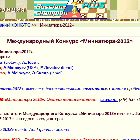
ание! КОНКУРС
>> «Миниатюра-2012»
Международный Конкурс «Миниатюра-2012»
иниатюра-2012»
.
гориям:
as
(Lietuva)
,
А.Левит
.
s
,
A.Moiseyev
(USA)
,
M.Tsvetov
(Israel)
.
kas
,
A.Moiseyev
,
Э.Скляр
(Israel)
.
тюра-2012»
, вместе с дополнительными
замечаниями жюри
к предст
МК «Миниатюра-2012». Окончательные итоги
-
скачать
(ZIP, 537 k
ьные итоги Международного Конкурса «Миниатюра-2012»
вместе с
З
7.2013 г.
(на адрес координатора).
-2012»
в виде Word-файла в архиве.