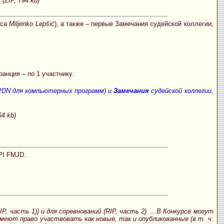
ь
(ZIP, 794 kb)
рса
Miljenko Lepšić
), а также – первые Замечания судейской коллегии,
ранция – по 1 участнику.
 PDN для компьютерных программ) и
Замечания
судейской коллегии,
64 kb)
CPI FMJD.
IP, часть 1)) и для соревнований (RIP, часть 2). ...В Конкурсе могут
еют право участвовать как новые, так и опубликованные (в т. ч.