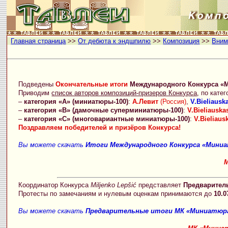
Главная страница
>>
От дебюта к эндшпилю
>>
Композиция
>>
Вним
Подведены
Окончательные итоги
Международного Конкурса «М
Приводим
список авторов композиций-призеров Конкурса
, по кате
–
категория «А» (миниатюры-100)
:
А.Левит
(Россия)
,
V.Bieliausk
–
категория «В» (дамочные суперминиатюры-100)
:
V.Bieliauska
–
категория «C» (многовариантные миниатюры-100)
:
V.Bieliaus
Поздравляем победителей и призёров Конкурса!
Вы можете скачать
Итоги Международного Конкурса «Миниа
Координатор Конкурса
Miljenko Lepšić
представляет
Предварител
Протесты по замечаниям и нулевым оценкам принимаются до
10.0
Вы можете скачать
Предварительные итоги МК «Миниатюра