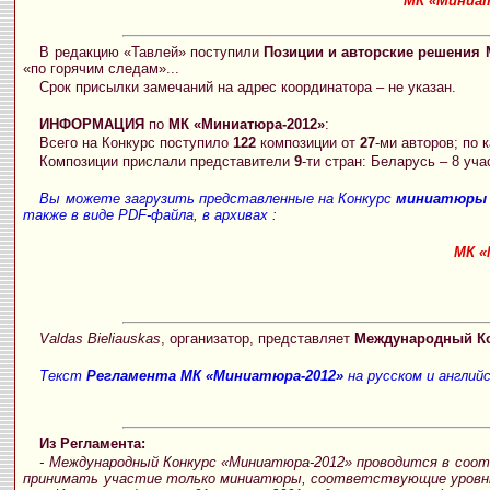
МК «Миниат
В редакцию «Тавлей» поступили
Позиции и авторские решения 
«по горячим следам»...
Срок присылки замечаний на адрес координатора – не указан.
ИНФОРМАЦИЯ
по
МК «Миниатюра-2012»
:
Всего на Конкурс поступило
122
композиции от
27
-ми авторов; по 
Композиции прислали представители
9
-ти стран: Беларусь – 8 уча
Вы можете загрузить представленные на Конкурс
миниатюры 
также в виде PDF-файла, в архивах :
МК «
Valdas Bieliauskas
, организатор, представляет
Международный Ко
Текст
Регламента МК «Миниатюра-2012»
на русском и англий
Из Регламента:
- Международный Конкурс «Миниатюра-2012» проводится в соо
принимать участие только миниатюры, соответствующие уровню «М