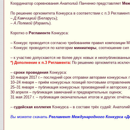
Координатор соревнования
Анатолий Панченко
представляет
Меж
По решению оргкомитета Конкурса в соответствии с п.3 Регламент
–
Д.Камчицкий
(Беларусь);
–
А.Полевой
(Израиль).
Коротко о
Регламенте
Конкурса:
– Конкурс проводится согласно требованиям правил композиции 
– Конкурс проводится по категории
миниатюры
, соотношение сил
– к участию допускаются не более двух новых и неопубликованн
*) Дополнение к п.3 Регламента:
По решению оргкомитета исключ
–
сроки проведения
Конкурса:
10 января 2017 г.– последний срок отправки авторами конкурсных 
10–24 января – приём конкурсных позиций почтовыми отправления
25–31 января – публикация конкурсных произведений и авторских 
30 апреля – публикация замечаний и предварительных оценок;
31 мая 2017 г. – публикация окончательных итогов и других отчёт
–
судейская коллегия
Конкурса – в составе трёх судей: Анатолий
Вы можете скачать
Регламент Международного Конкурса «Дн