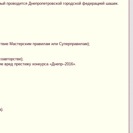
рый проводится Днепропетровской городской федерацией шашек.
ствие Мастерским правилам или Суперправилам);
соавторстве);
ие вред престижу конкурса «Днепр–2016».
).