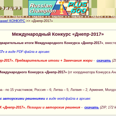
ание! КОНКУРС
>> «Днепр-2017»
Международный Конкурс «Днепр-2017»
дварительные итоги Международного Конкурса «Днепр-2017»
, вмест
17»
в виде PDF-файла в архиве:
пр-2017». Предварительные итоги + Замечания жюри
-
скачать
(ZI
Международного Конкурса «Днепр-2017»
(от координатора Конкурса
Ан
а - по 15 участников; Россия – 6; Литва – 5; Латвия – 2; Армения, Молд
с авторскими решениями
в виде word-файла в архиве:
К «Днепр-2017». Позиции и авторские решения
-
скачать
(ZIP, 172 