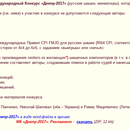
дународный Конкурс «Днепр-2017»
(русские шашки, миниатюры), кото
а (см. ниже) к участию в конкурсе не допускаются следующие авторы:
Международных Правил CPI FMJD для русских шашек (RI64 CPI, соответ
 сторон от 4х4 до 6х6, c заданием «выигрыш» или «ничья»;
ых произведения любого из желающих
*)
шашечных композиторов (в т.ч. в 
ение составляют авторы, создававшие помехи в работе судей и нанесш
позиций;
ми;
решений;
ных материалов конкурса.
 Панченко, Николай Шаповал (оба – Украина) и Римас Мацкявичюс (Литва
епр-2017»
в виде word-файла в архиве:
МК «Днепр-2017». Регламент
-
скачать
(ZIP, 12 kb)