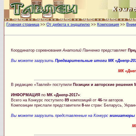
Главная страница
>>
От дебюта к эндшпилю
>>
Композиция
>>
Вним
Координатор соревнования
Анатолий Панченко
представляет
Пре
Вы можете загрузить
Предварительные итоги МК «Днепр-20
МК «Дне
В редакцию «Тавлей» поступили
Позиции и авторские решения 
ИНФОРМАЦИЯ
по
МК «Днепр-2017»
:
Всего на Конкурс поступило
89
композиций от
46
-ти авторов.
Композиции прислали представители
8
-ми стран: Беларусь, Украин
Вы можете загрузить представленные на Конкурс
миниатюры 
М