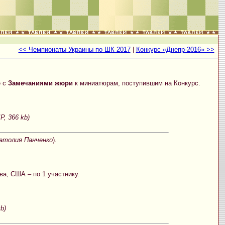
<< Чемпионаты Украины по ШК 2017
|
Конкурс «Днепр-2016» >>
е с
Замечаниями жюри
к миниатюрам, поступившим на Конкурс.
P, 366 kb)
атолия Панченко
).
ова, США – по 1 участнику.
kb)