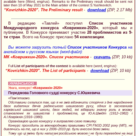
available here (Word, eng/rus). Remarks to the Preliminary result should be sent not
later then 10 of May 2021 to the Main arbiter of the contest S.Yushkevitch.
“Kovrizhkin-2020”. The Preliminary result
-
download
(ZIP, 2.17 Mb)
В редакцию «Тавлей» поступил
Список участников
Международного конкурса «Коврижкин-2020»
, который мы и
публикуем. В Конкурсе принимают участие
28 проблемистов из 9-
ти стран
. Всего на Конкурс прислано
54 композиции
.
Вы можете загрузить полный
Список участников Конкурса
на
английском и русском языках (word-файл):
МК «Коврижкин-2020». Список участников
-
скачать
(ZIP, 10 kb)
Full
List of participants of the contest
is available here (word, eng/rus):
“Kovrizhkin-2020”. The List of participants
-
download
(ZIP, 10 kb)
УКРАЇНСЬКОЮ
:
Увага, конкурс!
«Коврижкін-2020»
Передмова Головного судді конкурсу С.Юшкевича
«Пам'ятаємо.
Обставини склалися так, що я не зміг відзначити сторіччя з дня народження
двох видатних діячів радянського шашкового руху, одних із засновників
харківської шашкової школи, двох людей, які відіграли значну роль в моєму
становленні як шашкістів і проблеміста, це Ю.А.Шмідт (1912–1982) і
А.І.Ковріжкін (1916–1980).
Організацією цього конкурсу я виправляю свою помилку.
Конкурс проходить за міжнародними правилами CPI FMJD 2002 року (МП), не
дивлячись на те, що в них у 2006–2010 рр. були внесені деякі зміни.
Тому що ці зміни були написані російською мовою і не були переведені на інші