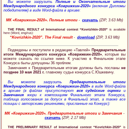
Вы можете загрузить
Полные и Окончательные итоги
Международного конкурса «Коврижкин-2020»
(включая Дипломы
победителям) в виде Word-файла в архиве:
МК «Коврижкин-2020». Полные итоги
-
скачать
(ZIP, 3.63 Mb)
THE FINAL RESULT of International contest “Kovrizhkin-2020”
is available
here (Word, eng/rus):
“Kovrizhkin-2020”. The Final result
-
download
(ZIP, 3.63 Mb)
Подведены и поступили в редакцию «Тавлей»
Предварительные
итоги Международного конкурса «Коврижкин-2020»
, которые вы
можете скачать по ссылке ниже. К участию в Финальном этапе
Конкурса былы допущены 36 проблем.
Замечания к Предварительным итогам должны быть посланы
не
позднее 10 мая 2021 г.
главному судье конкурса С.Юшкевичу.
Вы можете загрузить
Предварительные итоги
Международного конкурса «Коврижкин-2020»
в виде Word-файла
в архиве (в файлах присутствуют
все судейские оценки
и
Замечания
жюри к композициям Финального этапа Конкурса,
таблица голосования за допуск в Финальный этап, а также все
позиции с авторскими решениями, присланные на Конкурс):
МК «Коврижкин-2020». Предварительные итоги и Замечания
-
скачать
(ZIP, 2.17 Mb)
THE PRELIMINARY RESULT of International contest “Kovrizhkin-2020”
is