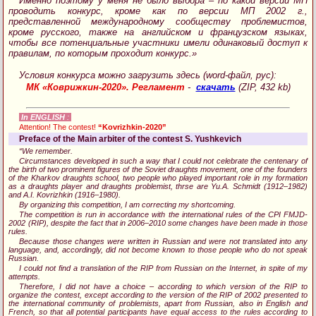
Именно поэтому у меня не было выбора – по какой версии МП
проводить конкурс, кроме как по версии МП 2002 г.,
представленной международному сообществу проблемистов,
кроме русского, также на английском и французском языках,
чтобы все потенциальные участники имели одинаковый доступ к
правилам, по которым проходит конкурс.»
Условия конкурса можно загрузить здесь (word-файл, рус):
МК «Коврижкин-2020». Регламент
-
скачать
(ZIP, 432 kb)
In ENGLISH
:
Attention! The contest!
“Kovrizhkin-2020”
Preface of the Main arbiter of the contest S. Yushkevich
“We remember.
Circumstances developed in such a way that I could not celebrate the centenary of
the birth of two prominent figures of the Soviet draughts movement, one of the founders
of the Kharkov draughts school, two people who played important role in my formation
as a draughts player and draughts problemist, thrse are Yu.A. Schmidt (1912–1982)
and A.I. Kovrizhkin (1916–1980).
By organizing this competition, I am correcting my shortcoming.
The competition is run in accordance with the international rules of the CPI FMJD-
2002 (RIP), despite the fact that in 2006–2010 some changes have been made in those
rules.
Because those changes were written in Russian and were not translated into any
language, and, accordingly, did not become known to those people who do not speak
Russian.
I could not find a translation of the RIP from Russian on the Internet, in spite of my
attempts.
Therefore, I did not have a choice – according to which version of the RIP to
organize the contest, except according to the version of the RIP of 2002 presented to
the international community of problemists, apart from Russian, also in English and
French, so that all potential participants have equal access to the rules according to