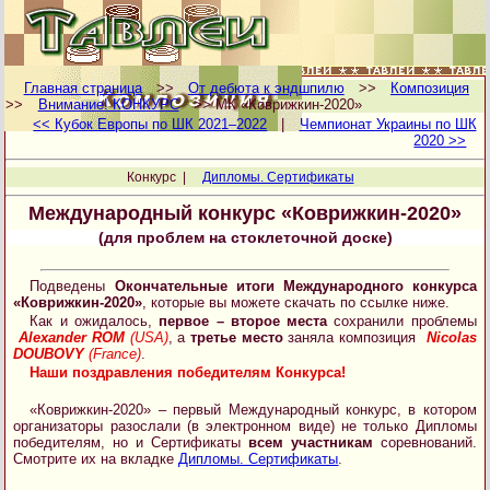
Главная страница
>>
От дебюта к эндшпилю
>>
Композиция
>>
Внимание! КОНКУРС
>> МК «Коврижкин-2020»
<< Кубок Европы по ШК 2021–2022
|
Чемпионат Украины по ШК
2020 >>
Конкурс |
Дипломы. Сертификаты
Международный конкурс «Коврижкин-2020»
(для проблем на стоклеточной доске)
Подведены
Окончательные итоги Международного конкурса
«Коврижкин-2020»
, которые вы можете скачать по ссылке ниже.
Как и ожидалось,
первое – второе места
сохранили проблемы
Alexander ROM
(USA)
, а
третье место
заняла композиция
Nicolas
DOUBOVY
(France)
.
Наши поздравления победителям Конкурса!
«Коврижкин-2020» – первый Международный конкурс, в котором
организаторы разослали (в электронном виде) не только Дипломы
победителям, но и Сертификаты
всем участникам
соревнований.
Смотрите их на вкладке
Дипломы. Сертификаты
.