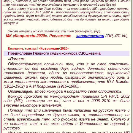
мови, і, відповідно, не стали відомими тим, хто російської мови не знає. Скільки
я не намагався, так і не зміг знайти в Інтернеті їх переклад з російської.
Саме тому у мене не було вибору – за якою версією МП проводити конкурс,
окрім як за версією МП 2002 р., представленої міжнародному співтовариству
проблемістів, окрім російської, також англійською та французькою мовами, щоб
всі потенційні учасники мали однаковий доступ до правил, за якими проходить
конкурс.»
Умови конкурсу можна завантажити тут (word-файл, укр):
МК «Коврижкін-2020». Регламент
-
завантажити
(ZIP, 431 kb)
Внимание, конкурс!
«Коврижкин-2020»
Предисловие Главного судьи конкурса С.Юшкевича
«Помним.
Обстоятельства сложились так, что я не смог отметить
столетия со дня рождения двух видных деятелей советского
шашечного движения, одних из основоположников харьковской
шашечной школы, двух людей, сыгравших значительную роль в
моем становлении как шашиста и проблемиста, это Ю.А.Шмидт
(1912–1982) и А.И.Коврижкин (1916–1980).
Организацией этого конкурса я исправляю свою оплошность.
Конкурс проходит по международным правилам CPI FMJD 2002
года (МП), несмотря на то, что в них в 2006–2010 гг. были
внесены некоторые изменения.
Потому что эти изменения были написаны на русском языке и
не были переведены на другие языки, и, соответственно, не
стали известными тем, кто русского языка не знает. Сколько я
ни пытался, так и не смог найти в Интернете их перевод с
русского.