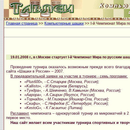
Главная страница
>>
Компьютерные шашки
>> I-й Чемпионат Мира 
19.01.2008 г., в г.Москве стартует I-й Чемпионат Мира по русским 
Проведение турнира оказалось возможным прежде всего благод
сайта «Шашки в России» – 2007.
В предварительной заявке на участие в турнире - семь программ:
«Plus600», - С.Старцев (Москва, Россия);
«Kallisto», - И.Коршунов (Беларусь);
«Тундра», - А.Шевченко, В.Камынин (Москва, Россия);
«Аврора», - А.Свирин (Якутск, Россия);
«Торнадо», - М.Глизерин (Йошкар-Ола, Россия);
«Скифи», - С.Нефедов (С.-Петербург, Россия);
«KestoG», - К.Гасаитис (Литва).
Регламент
чемпионата – однокруговой турнир из микроматчей в 2
первое место.
Наш сайт желает всем участникам турнира спортивных и твор