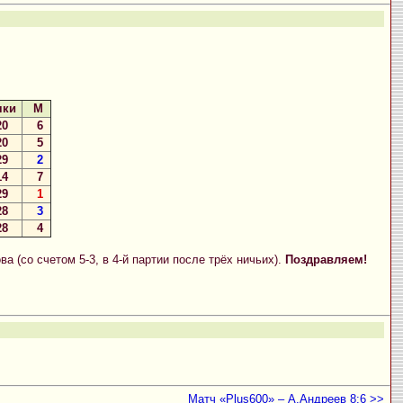
чки
М
0
6
0
5
9
2
4
7
9
1
8
3
8
4
а (со счетом 5-3, в 4-й партии после трёх ничьих).
Поздравляем!
Матч «Plus600» – А.Андреев 8:6 >>