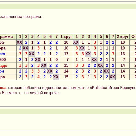
заявленных программ.
грамма
1
2
3
4
5
6
7
1 круг
1
2
3
4
5
6
7
2 круг
О
oG
XX
2
1
2
1
2
2
10
XX
1
1
3
1
2
2
10
2
ора
2
XX
1
3
1
2
1
10
3
XX
1
3
1
1
1
10
2
sto
3
3
XX
2
2
1
2
13
3
3
XX
3
2
2
3
16
2
600
2
1
2
XX
1
1
0
7
1
1
1
XX
2
1
1
7
1
надо
3
3
2
3
XX
2
2
15
3
3
2
2
XX
2
2
14
2
фи
2
2
3
3
2
XX
2
14
2
3
2
3
2
XX
2
14
2
ра
2
3
2
4
2
2
XX
15
2
3
1
3
2
2
XX
13
2
ина
, которая победила в дополнительном матче «Kallisto» Игоря Коршунов
5-е место – по личной встрече.