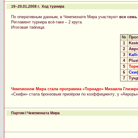
19–20.01.2008 г. Ход турнира
По оперативным данным, в Чемпионате Мира участвуют
все семь
Регламент турнира всё-таки – 2 круга.
Итоговая таблица:
№
Про
1
Kest
2
Авр
3
Kalli
4
Plus
5
Тор
6
Ски
7
Тунд
Чемпионом Мира стала программа «Торнадо» Михаила Глизер
«Скифи» стала бронзовым призёром по коэффициенту; у «Авроры» 
Партии I Чемпионата Мира