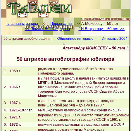
Главная страница
>>
Персоналии
>> А.Моисееву – 50 лет
<< Памяти Б.П.Фёдорова
|
Г.И.Ветрогону – 50 лет >>
50 штрихов автобиографии |
Юбилейное интервью
|
Интервью 2004
г.
Александру МОИСЕЕВУ – 50 лет !
50 штрихов автобиографии юбиляра
родился в подмосковном посёлке Малаховка
1.
1959 г.
Люберецкого района.
в 7 лет пошёл в школу и начал заниматься шашками в
МГДПиШ (Московский городской Дворец пионеров и
2.
1966 г.
школьников на Ленинских Горах). Моим первым
тренером был мастер спорта СССР Сидлин Абрам
Моисеевич.
выполнил норматив 4-го разряда, и ежегодно
3.
1967 г.
повышал свой разряд – до 1-го в 1970 г.
4.
1971–1977 гг.
был 6-кратным чемпионом Москвы среди юношей.
перешёл из МГДПиШ в общество "Локомотив", членом
5.
1971 г.
которого оставался до отъезда из СССР в 1991 г.
6.
1972 г.
получил звание кандидата в мастера спорта СССР.
переехал с родителями из Малаховки в