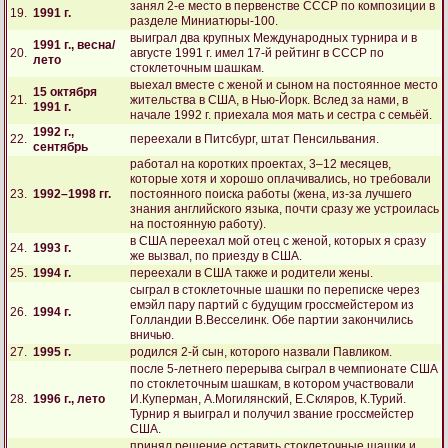
занял 2-е место в первенстве СССР по композиции в
19.
1991 г.
разделе Миниатюры-100.
выиграл два крупных Международных турнира и в
1991 г., весна/
20.
августе 1991 г. имел 17-й рейтинг в СССР по
лето
стоклеточным шашкам.
выехал вместе с женой и сыном на постоянное место
15 октября
21.
жительства в США, в Нью-Йорк. Вслед за нами, в
1991 г.
начале 1992 г. приехала моя мать и сестра с семьёй.
1992 г.,
22.
переехали в Питсбург, штат Пенсильвания.
сентябрь
работал на коротких проектах, 3–12 месяцев,
которые хотя и хорошо оплачивались, но требовали
23.
1992–1998 гг.
постоянного поиска работы (жена, из-за лучшего
знания английского языка, почти сразу же устроилась
на постоянную работу).
в США переехал мой отец с женой, которых я сразу
24.
1993 г.
же вызвал, по приезду в США.
25.
1994 г.
переехали в США также и родители жены.
сыграл в стоклеточные шашки по переписке через
емэйл пару партий с будущим гроссмейстером из
26.
1994 г.
Голландии В.Весселинк. Обе партии закончились
вничью.
27.
1995 г.
родился 2-й сын, которого назвали Павликом.
после 5-летнего перерыва сыграл в чемпионате США
по стоклеточным шашкам, в котором участвовали
28.
1996 г., лето
И.Куперман, А.Могилянский, Е.Скляров, К.Турий.
Турнир я выиграл и получил звание гроссмейстер
США.
принял решение оставить стоклеточные шашки и