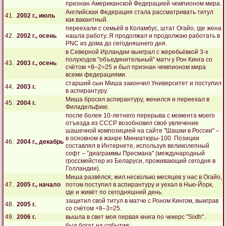
признан Американской Федерацией чемпионом мира.
Английская Федерация стала рассматривать титул
41.
2002 г., июль
как вакантный.
переехали с семьёй в Коламбус, штат Огайо, где жена
42.
2002 г., осень
нашла работу. Я продолжал и продолжаю работать в
PNC из дома до сегодняшнего дня.
в Северной Ирландии выиграл с жеребьёвкой 3-х
полуходов "объединительный" матч у Рон Кинга со
43.
2003 г., осень
счётом +8–2=25 и был признан чемпионом мира
всеми федерациями.
старший сын Миша закончил Университет и поступил
44.
2003 г.
в аспирантуру.
Миша бросил аспирантуру, женился и переехал в
45.
2004 г.
Филадельфию.
после более 10-летнего перерыва с момента моего
отъезда из СССР возобновил своё увлечение
шашечной композицией на сайте "Шашки в России" –
в основном в жанре Миниатюры-100. Позиции
46.
2004 г., декабрь
составлял в Интернете, используя великолепный
софт – "диаграммы Пресмана" (международный
гроссмейстер из Беларуси, проживающий сегодня в
Голландии).
Миша развёлся, жил несколько месяцев у нас в Огайо,
47.
2005 г., начало
потом поступил в аспирантуру и уехал в Нью-Йорк,
где и живёт по сегодняшний день.
защитил свой титул в матче с Роном Кингом, выиграв
48.
2005 г.
со счётом +8–3=25.
49.
2006 г.
вышла в свет моя первая книга по чекерс "Sixth".
был богат на события: