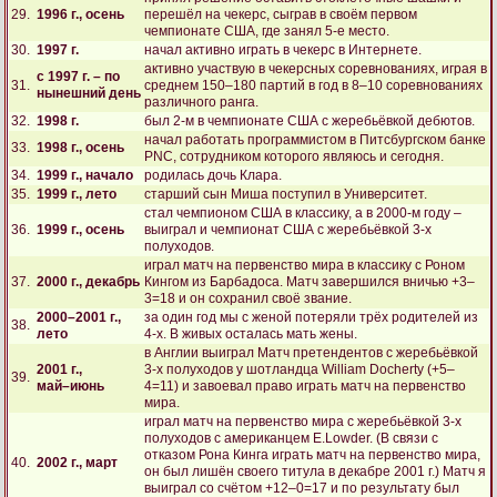
29.
1996 г., осень
перешёл на чекерс, сыграв в своём первом
чемпионате США, где занял 5-е место.
30.
1997 г.
начал активно играть в чекерс в Интернете.
активно участвую в чекерсных соревнованиях, играя в
c 1997 г. – по
31.
среднем 150–180 партий в год в 8–10 соревнованиях
нынешний день
различного ранга.
32.
1998 г.
был 2-м в чемпионате США с жеребьёвкой дебютов.
начал работать программистом в Питсбургском банке
33.
1998 г., осень
PNC, сотрудником которого являюсь и сегодня.
34.
1999 г., начало
родилась дочь Клара.
35.
1999 г., лето
старший сын Миша поступил в Университет.
стал чемпионом США в классику, а в 2000-м году –
36.
1999 г., осень
выиграл и чемпионат США с жеребьёвкой 3-х
полуходов.
играл матч на первенство мира в классику с Роном
37.
2000 г., декабрь
Кингом из Барбадоса. Матч завершился вничью +3–
3=18 и он сохранил своё звание.
2000–2001 г.,
за один год мы с женой потеряли трёх родителей из
38.
лето
4-х. В живых осталась мать жены.
в Англии выиграл Матч претендентов с жеребьёвкой
2001 г.,
3-х полуходов у шотландца William Docherty (+5–
39.
май–июнь
4=11) и завоевал право играть матч на первенство
мира.
играл матч на первенство мира с жеребьёвкой 3-х
полуходов с американцем E.Lowder. (В связи с
отказом Рона Кинга играть матч на первенство мира,
40.
2002 г., март
он был лишён своего титула в декабре 2001 г.) Матч я
выиграл со счётом +12–0=17 и по результату был