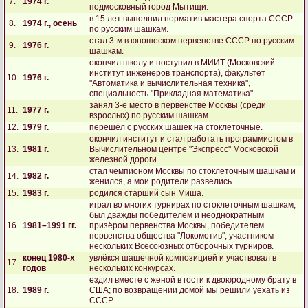
7.
1974 г.
подмосковный город Мытищи.
в 15 лет выполнил норматив мастера спорта СССР
8.
1974 г., осень
по русским шашкам.
стал 3-м в юношеском первенстве СССР по русским
9.
1976 г.
шашкам.
окончил школу и поступил в МИИТ (Московский
институт инженеров транспорта), факультет
10.
1976 г.
"Автоматика и вычислительная техника",
специальность "Прикладная математика".
занял 3-е место в первенстве Москвы (среди
11.
1977 г.
взрослых) по русским шашкам.
12.
1979 г.
перешёл с русских шашек на стоклеточные.
окончил институт и стал работать программистом в
13.
1981 г.
Вычислительном центре "Экспресс" Московской
железной дороги.
стал чемпионом Москвы по стоклеточным шашкам и
14.
1982 г.
женился, а мои родители развелись.
15.
1983 г.
родился старший сын Миша.
играл во многих турнирах по стоклеточным шашкам,
был дважды победителем и неоднократным
16.
1981–1991 гг.
призёром первенства Москвы, победителем
первенства общества "Локомотив", участником
нескольких Всесоюзных отборочных турниров.
конец 1980-х
увлёкся шашечной композицией и участвовал в
17.
годов
нескольких конкурсах.
ездил вместе с женой в гости к двоюродному брату в
18.
1989 г.
США; по возвращении домой мы решили уехать из
СССР.