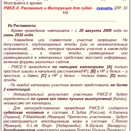
Word-файла в архиве:
PWCE-II. Регламент и Инструкция для судей
-
скачать
(ZIP, 10
kb)
Из Регламента:
- Время проведения чемпионата – с
20 августа 2009
года по
июнь 2010 года
.
- Командное или совместное участие запрещено. Не
допускаются: опубликованные этюды (или их незначительные
исправления)... этюды, которые принимали участие в каком-либо
соревновании..., а также этюды, размещенные или
размещавшиеся в электронных средствах массовой информации,
включая форумы различных сайтов.
- PWCE-II проводится
по четырем категориям
:
[A]
только
простые шашки в начальной расстановке(НР);
[B]
в НР у белых – и
простые, и дамки;
[C]
в НР у белых – только дамки;
[D]
мини-
этюды.
- По каждой категории участник может представить
не более
2 композиций
.
- Индивидуальный результат участника PWCE-II будет
определяться
по сумме его пяти лучших выступлений
(баллы),
независимо от категории...
- Для непосредственного проведения PWCE-II создается
судейская коллегия
в составе: Е.Зубов (Россия), А.Катюха
(Украина), P.Malahieude (Франция). Протесты участников... будут
рассматриваться апелляционным жюри в составе: C.Romon
(Франция), G.L.de Brujin (Нидерланды), В.Шульга (Беларусь).
Координатором
чемпионата назначен Виктор Шульга (Беларусь).