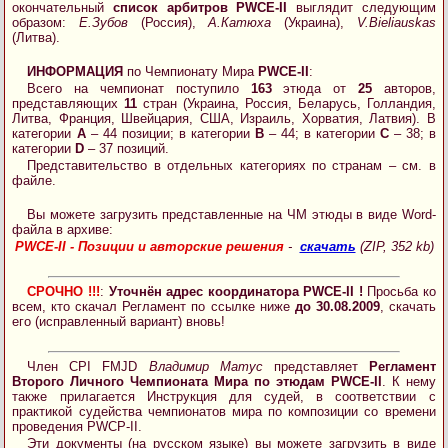
окончательный
список арбитров PWCE-II
выглядит следующим
образом:
Е.Зубов
(Россия),
А.Катюха
(Украина),
V.Bieliauskas
(Литва).
ИНФОРМАЦИЯ
по Чемпионату Мира
PWCE-II
:
Всего на чемпионат поступило
163
этюда от
25
авторов,
представляющих
11
стран (Украина, Россия, Беларусь, Голландия,
Литва, Франция, Швейцария, США, Израиль, Хорватия, Латвия). В
категории
А
– 44 позиции; в категории
В
– 44; в категории
С
– 38; в
категории
D
– 37 позиций.
Представительство в отдельных категориях по странам – см. в
файле.
Вы можете загрузить представленные на ЧМ этюды в виде Word-
файла в архиве:
PWCE-II - Позиции и авторские решения
-
скачать
(ZIP, 352 kb)
СРОЧНО !!!
:
Уточнён адрес координатора PWCE-II !
Просьба ко
всем, кто скачал Регламент по ссылке ниже
до 30.08.2009
, скачать
его (исправленный вариант) вновь!
Член CPI FMJD
Владимир Матус
представляет
Регламент
Второго Личного Чемпионата Мира по этюдам PWCE-II
. К нему
также прилагается Инструкция для судей, в соответствии с
практикой судейства чемпионатов мира по композиции со времени
проведения PWCP-II.
Эти документы (на русском языке) вы можете загрузить в виде