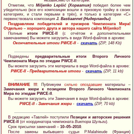
независимо от категории.
Отметим, что
Miljenko Lepšić (Хорватия)
победил более чем
убедительно (все его композиции вошли в призовую тройку в своих
категориях, и стали первыми в трёх), и только в категории «C»
первенствовала композиция
J. Bastiaannet (Нидерланды)
.
Поздравляем победителей и призеров Чемпионата Мира!
Отдельно – хорошего друга и автора нашего сайта Miljenko!!
Полные
итоги PWCE-II
(с отчётом и дополнительными
замечаниями) Вы можете загрузить в виде Word-файлов в архиве:
Окончательные итоги PWCE-II
-
скачать
(ZIP, 148 Kb)
Подведены
предварительные итоги Второго Личного
Чемпионата Мира по этюдам PWCE-II
.
Вы можете загрузить эти материалы в виде Word-файла в архиве:
PWCE-II - Предварительные итоги
-
скачать
(ZIP, 11 kb)
ВНИМАНИЕ !!!
: Публикуем
сильно опоздавшие
материалы –
Замечания жюри к позициям Второго Личного Чемпионата
Мира по этюдам PWCE-II
.
Вы можете загрузить эти Замечания в виде Word-файла в архиве:
PWCE-II - Замечания жюри
-
скачать
(ZIP, 70 kb)
В редакцию «Тавлей» поступили
Позиции и авторские решения
PWCE-II
(от координатора чемпионата
Виктора Шульги
).
Срок присылки замечаний –
10–05–2010
.
После замены выбывшего судьи P.Malahieude (Франция)