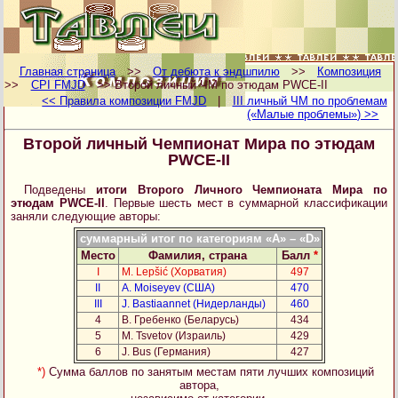
Главная страница
>>
От дебюта к эндшпилю
>>
Композиция
>>
CPI FMJD
>> Второй личный ЧМ по этюдам PWCE-II
<< Правила композиции FMJD
|
III личный ЧМ по проблемам
(«Малые проблемы») >>
Второй личный Чемпионат Мира по этюдам
PWCE-II
Подведены
итоги Второго Личного Чемпионата Мира по
этюдам PWCE-II
. Первые шесть мест в суммарной классификации
заняли следующие авторы:
суммарный итог по категориям «A» – «D»
Место
Фамилия, страна
Балл
*
I
M. Lepšić (Хорватия)
497
II
А. Мoiseyev (США)
470
III
J. Bastiaannet (Нидерланды)
460
4
В. Гребенко (Беларусь)
434
5
M. Tsvetov (Израиль)
429
6
J. Bus (Германия)
427
*)
Сумма баллов по занятым местам пяти лучших композиций
автора,