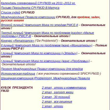
Календарь соревнований CPI FMJD на 2011–2012 гг.
Письмо Президента CPI FMJD В.Матуса
Список судей
CPI FMJD
Международные Правила композиции
CPI FMJD, для
проблем, задач,
русских шашек
Второй личный Чемпионат Мира по этюдам PWCE-II
–
Окончательные
итоги !
Третий личный Чемпионат Мира по проблемам (раздел «Малые
проблемы») PWCP-III
–
Окончательные итоги !
Конкурс «Renaissance»
(“De Problemist”) –
Окончательные итоги !
II личный Чемпионат Мира по проблемам (жанр «Миниатюры»)
–
Полные
итоги PWCP-II !
I личный Чемпионат Мира по композиции («Этюды»)
–
Окончательные
итоги !
I личный Чемпионат Мира по композиции (жанр «Проблемы»)
–
Окончательные итоги!
Проект Международных Правил композиции для этюдов
Историческая таблица
( все участники соревнований SPI/CPI FMJD )
Шашечная композиция (Problemism). Международные Правила
КУБОК ПРЕЗИДЕНТА
2 этап, итоги и комментарии
FMJD
2 этап, рапорт жюри
2 этап, 30 позиций
2 этап, все решения
1 этап, итоги