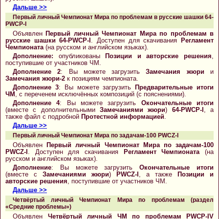
Дальше >>
Первый личный Чемпионат Мира по проблемам в русские шашки 64-
PWCP-I
Объявлен
Первый личный Чемпионат Мира по проблемам в
русские шашки 64-PWCP-I
. Доступен для скачивания
Регламент
Чемпионата
(на русском и английском языках).
Дополнение:
опубликованы
Позиции и авторские решения
,
поступившие от участников ЧМ.
Дополнение 2
: Вы можете загрузить
Замечания жюри
и
Замечания жюри-2
к позициям чемпионата.
Дополнение 3
: Вы можете загрузить
Предварительные итоги
ЧМ
, с переченем исключённых композиций (с пояснениями).
Дополнение 4
: Вы можете загрузить
Окончательные итоги
(вместе с дополнительными
Замечаниями жюри
)
64-PWCP-I
, а
также файл с подробной
Протестной информацией
.
Дальше >>
Первый личный Чемпионат Мира по задачам-100 PWCZ-I
Объявлен
Первый личный Чемпионат Мира по задачам-100
PWCZ-I
. Доступен для скачивания
Регламент Чемпионата
(на
русском и английском языках).
Дополнение
: Вы можете загрузить
Окончательные итоги
(вместе с
Замечаниями жюри
)
PWCZ-I
, а также
Позиции и
авторские решения
, поступившие от участников ЧМ.
Дальше >>
Четвёртый личный Чемпионат Мира по проблемам (раздел
«Средние проблемы»)
Объявлен
Четвёртый личный ЧМ по проблемам PWCP-IV