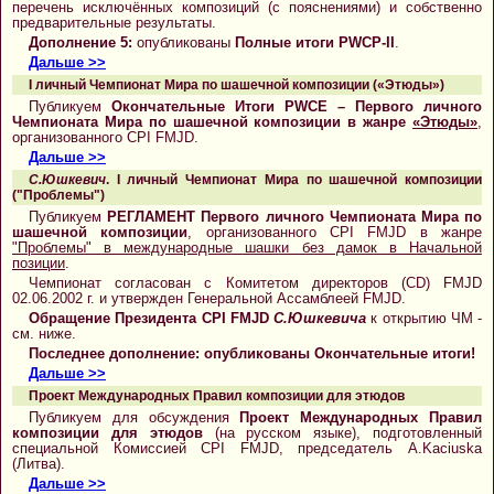
перечень исключённых композиций (с пояснениями) и собственно
предварительные результаты.
Дополнение 5:
опубликованы
Полные итоги PWCP-II
.
Дальше >>
I личный Чемпионат Мира по шашечной композиции («Этюды»)
Публикуем
Окончательные Итоги PWCE – Первого личного
Чемпионата Мира по шашечной композиции в жанре
«Этюды»
,
организованного CPI FMJD.
Дальше >>
С.Юшкевич
. I личный Чемпионат Мира по шашечной композиции
("Проблемы")
Публикуем
РЕГЛАМЕНТ Первого личного Чемпионата Мира по
шашечной композиции
, организованного CPI FMJD в жанре
"Проблемы" в международные шашки без дамок в Начальной
позиции
.
Чемпионат согласован с Комитетом директоров (CD) FMJD
02.06.2002 г. и утвержден Генеральной Ассамблеей FMJD.
Обращение Президента CPI FMJD
С.Юшкевича
к открытию ЧМ -
см. ниже.
Последнее дополнение: опубликованы Окончательные итоги!
Дальше >>
Проект Международных Правил композиции для этюдов
Публикуем для обсуждения
Проект Международных Правил
композиции для этюдов
(на русском языке), подготовленный
специальной Комиссией CPI FMJD, председатель A.Kaciuska
(Литва).
Дальше >>