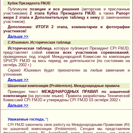
Кубок Президента FMJD
Публикуем
позиции и все решения
(авторские и присланные
участниками)
2 этапа Кубка Президента FMJD
, а также
Рапорт
жюри 2 этапа и Дополнительную таблицу к нему
(с замечаниями
участников).
Дополнение: ИТОГИ 2 этапа, комментарии и фотографии
участников!
Дальше >>
С.Юшкевич
. Историческая таблица
Историческая таблица
, которую публикует Президент CPI FMJD,
представляет собой
список всех участников соревнований
,
проведенных под эгидой Международной Комиссии по композиции
SPI/CPI FMJD за весь период ее деятельности (по состоянию на
октябрь 2002 г.)
Сергей Юшкевич
будет признателен за любые замечания и
уточнения.
Дальше >>
Шашечная композиция (Problemism). Международные правила
Приведен текст
МЕЖДУНАРОДНЫХ ПРАВИЛ по шашечной
композиции
(на русском языке). Правила разработаны Технической
Комиссией CPI FMJD и утверждены CPI FMJD 03 октября 2002 г.
Дальше >>
Уважаемые господа,
*)
CPI FMJD закончила свою работу на Международными Правилами (RI)
по шашечной композиции (Problemism). Сегодня мы представляем
французский текст RI. Английский текст будет издан, как только