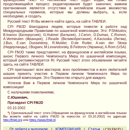
продолжающийся процесс редактирования будет закончен; камнем
преткновения является отсутствие в английском языке множества
специальных терминов, которые мы должны выбрать, а, если
необходимо, и создать.
Русский текст RI Вы можете найти здесь, на сайте ТАВЛЕИ.
CPI FMJD благодарна людям, которые помогли в работе над
Международными Правилами по шашечной композиции. Это: P.Shkludov,
B.Ivanov (Белоруссия), G.Hubner (Бельгия), J.Ceron, G.Dumas, C.Romon,
A.Vermeulen (Франция), J.Reade (Великобритания), A.Kaciuska (Литва),
J.Bus, E.van Dusseldorp, R.Mulder, D.de Ruiter, A.van der Stoep
(Нидерланды), I.Bugaev, M.Levandovsky, B.Fedorov (Украина), A.Rom (USA).
CPI FMJD также представляет, на французском и английском языках,
анонс Первого личного Чемпионата Мира по шашечной композиции,
который регламентируется RI. Русский текст этого объявления читайте
здесь, на сайте ТАВЛЕИ.
CPI приглашает всех мастеров, всех проблемистов и всех любителей
шашек принять участие в Первом личном Чемпионате Мира по
шашечной композиции. Это Первенство открыто для каждого.
Успехов Вам в Первом личном Чемпионате Мира по шашечной
композиции!
С налучшими пожеланиями,
С.Юшкевич,
Президент CPI FMJD
03.10.2002
*)
Оригинальный текст этого Обращения на французском и английском языках
Вы можете найти на сайте FMJD (в новостях от 03.10.2002) по адресам:
http://fmjd.org
или
https://www.fmjd.nl
.
От дебюта к эндшпилю
|
КОМПОЗИЦИЯ
|
Статьи
| CPI FMJD |