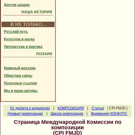
Другие шашки
НАША ИСТОРИЯ
И НЕ ТОЛЬКО...
Русский путь
Культура и наука
Литература и критика
ПОЭЗИЯ
Книжный магазин
Обратная связь
Полезные ссылки
Мы и наши авторы
От дебюта к эндшпилю
|
КОМПОЗИЦИЯ
|
Статьи
| CPI FMJD |
(Новые) композиции
|
Школа композиции
|
Внимание! КОНКУРС
Страница Международной Комиссии по
композиции
(CPI FMJD)