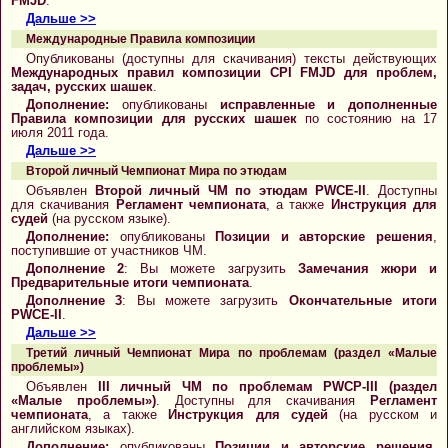
FMJD
.
Дальше >>
Международные Правила композиции
Опубликованы (доступны для скачивания) тексты действующих
Международных правил композиции CPI FMJD для проблем,
задач, русских шашек
.
Дополнение:
опубликованы
исправленные и дополненные
Правила композиции для русских шашек
по состоянию на 17
июля 2011 года.
Дальше >>
Второй личный Чемпионат Мира по этюдам
Объявлен
Второй личный ЧМ по этюдам PWCE-II
. Доступны
для скачивания
Регламент чемпионата
, а также
Инструкция для
судей
(на русском языке).
Дополнение:
опубликованы
Позиции и авторские решения
,
поступившие от участников ЧМ.
Дополнение 2
: Вы можете загрузить
Замечания жюри и
Предварительные итоги
чемпионата
.
Дополнение 3
: Вы можете загрузить
Окончательные итоги
PWCE-II
.
Дальше >>
Третий личный Чемпионат Мира по проблемам (раздел «Малые
проблемы»)
Объявлен
III личный ЧМ по проблемам PWCP-III (раздел
«Малые проблемы»)
. Доступны для скачивания
Регламент
чемпионата
, а также
Инструкция для судей
(на русском и
английском языках).
Дополнение:
опубликованы
Позиции и авторские решения
,