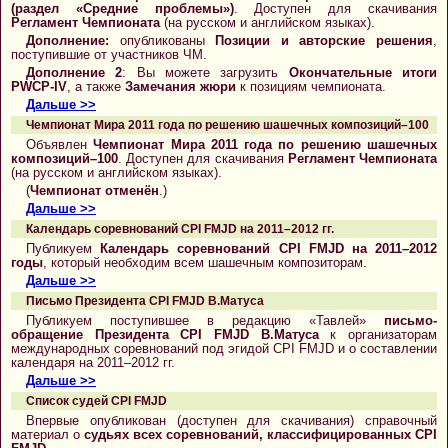
(раздел «Средние проблемы»)
. Доступен для скачивания
Регламент Чемпионата
(на русском и английском языках).
Дополнение:
опубликованы
Позиции и авторские решения
,
поступившие от участников ЧМ.
Дополнение 2
: Вы можете загрузить
Окончательные итоги
PWCP-IV
, а также
Замечания жюри
к позициям чемпионата.
Дальше >>
Чемпионат Мира 2011 года по решению шашечных композиций–100
Объявлен
Чемпионат Мира 2011 года по решению шашечных
композиций–100
. Доступен для скачивания
Регламент Чемпионата
(на русском и английском языках).
(
Чемпионат отменён
.)
Дальше >>
Календарь соревнований CPI FMJD на 2011–2012 гг.
Публикуем
Календарь соревнований CPI FMJD на 2011–2012
годы
, который необходим всем шашечным композиторам.
Дальше >>
Письмо Президента CPI FMJD В.Матуса
Публикуем поступившее в редакцию «Тавлей»
письмо-
обращение Президента CPI FMJD В.Матуса
к организаторам
международных соревнований под эгидой CPI FMJD и о составлении
календаря на 2011–2012 гг.
Дальше >>
Список судей CPI FMJD
Впервые опубликован (доступен для скачивания) справочный
материал о
судьях всех соревнований, классифицированных CPI