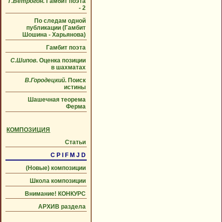
Г.Ветрогон.
Гамбит поэта
- 2
По следам одной
публикации (Гамбит
Шошина - Харьянова)
Гамбит поэта
С.Шипов
. Оценка позиции
в шахматах
В.Городецкий
. Поиск
истины
Шашечная теорема
Ферма
КОМПОЗИЦИЯ
Статьи
C P I F M J D
(Новые) композиции
Школа композиции
Внимание! КОНКУРС
АРХИВ раздела