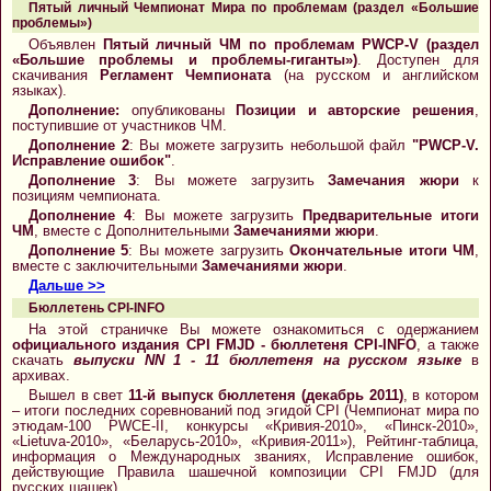
Пятый личный Чемпионат Мира по проблемам (раздел «Большие
проблемы»)
Объявлен
Пятый личный ЧМ по проблемам PWCP-V (раздел
«Большие проблемы и проблемы-гиганты»)
. Доступен для
скачивания
Регламент Чемпионата
(на русском и английском
языках).
Дополнение:
опубликованы
Позиции и авторские решения
,
поступившие от участников ЧМ.
Дополнение 2
: Вы можете загрузить небольшой файл
"PWCP-V.
Исправление ошибок"
.
Дополнение 3
: Вы можете загрузить
Замечания жюри
к
позициям чемпионата.
Дополнение 4
: Вы можете загрузить
Предварительные итоги
ЧМ
, вместе с Дополнительными
Замечаниями жюри
.
Дополнение 5
: Вы можете загрузить
Окончательные итоги ЧМ
,
вместе с заключительными
Замечаниями жюри
.
Дальше >>
Бюллетень CPI-INFO
На этой страничке Вы можете ознакомиться с одержанием
официального издания CPI FMJD - бюллетеня CPI-INFO
, а также
скачать
выпуски NN 1 - 11 бюллетеня на русском языке
в
архивах.
Вышел в свет
11-й выпуск бюллетеня (декабрь 2011)
, в котором
– итоги последних соревнований под эгидой CPI (Чемпионат мира по
этюдам-100 PWCE-II, конкурсы «Кривия-2010», «Пинск-2010»,
«Lietuva-2010», «Беларусь-2010», «Кривия-2011»), Рейтинг-таблица,
информация о Международных званиях, Исправление ошибок,
действующие Правила шашечной композиции CPI FMJD (для
русских шашек).