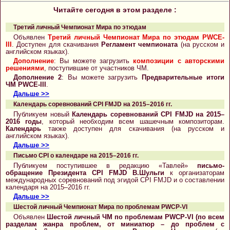
Читайте сегодня в этом разделе :
Третий личный Чемпионат Мира по этюдам
Объявлен
Третий личный Чемпионат Мира по этюдам PWCE-
III
. Доступен для скачивания
Регламент чемпионата
(на русском и
английском языках).
Дополнение
: Вы можете загрузить
композиции с авторскими
решениями
, поступившие от участников ЧМ.
Дополнение 2
: Вы можете загрузить
Предварительные итоги
ЧМ PWCE-III
.
Дальше >>
Календарь соревнований CPI FMJD на 2015–2016 гг.
Публикуем новый
Календарь соревнований CPI FMJD на 2015–
2016 годы
, который необходим всем шашечным композиторам.
Календарь
также доступен для скачивания (на русском и
английском языках).
Дальше >>
Письмо CPI о календаре на 2015–2016 гг.
Публикуем поступившее в редакцию «Тавлей»
письмо-
обращение Президента CPI FMJD В.Шульги
к организаторам
международных соревнований под эгидой CPI FMJD и о составлении
календаря на 2015–2016 гг.
Дальше >>
Шестой личный Чемпионат Мира по проблемам PWCP-VI
Объявлен
Шестой личный ЧМ по проблемам PWCP-VI (по всем
разделам жанра проблем, от миниатюр – до проблем с