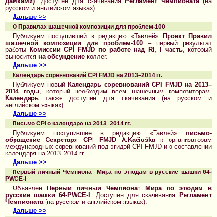
дамками)
. Доступен для скачивания
Регламент Чемпионата
(на
русском и английском языках).
Дальше >>
О Правилах шашечной композиции для проблем-100
Публикуем поступивший в редакцию «Тавлей»
Проект Правил
шашечной композиции для проблем-100
– первый результат
работы
Комиссии CPI FMJD по работе над RI, I часть
, который
выносится
на обсуждение
коллег.
Дальше >>
Календарь соревнований CPI FMJD на 2013–2014 гг.
Публикуем новый
Календарь соревнований CPI FMJD на 2013–
2014 годы
, который необходим всем шашечным композиторам.
Календарь
также доступен для скачивания (на русском и
английском языках).
Дальше >>
Письмо CPI о календаре на 2013–2014 гг.
Публикуем поступившее в редакцию «Тавлей»
письмо-
обращение Секретаря CPI FMJD A.Kačiuška
к организаторам
международных соревнований под эгидой CPI FMJD и о составлении
календаря на 2013–2014 гг.
Дальше >>
Первый личный Чемпионат Мира по этюдам в русские шашки 64-
PWCE-I
Объявлен
Первый личный Чемпионат Мира по этюдам в
русские шашки 64-PWCE-I
. Доступен для скачивания
Регламент
Чемпионата
(на русском и английском языках).
Дальше >>