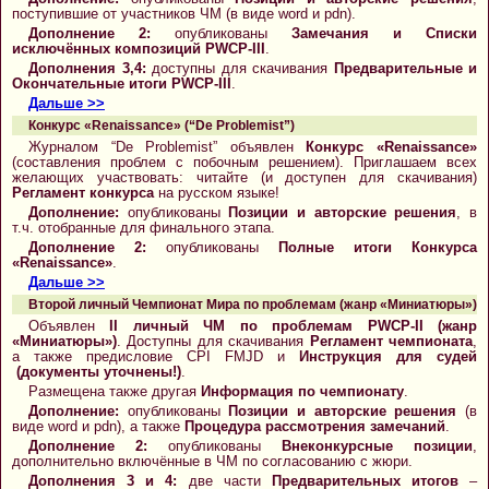
поступившие от участников ЧМ (в виде word и pdn).
Дополнение 2:
опубликованы
Замечания и Списки
исключённых композиций PWCP-III
.
Дополнения 3,4:
доступны для скачивания
Предварительные и
Окончательные итоги PWCP-III
.
Дальше >>
Конкурс «Renaissance» (“De Problemist”)
Журналом “De Problemist” объявлен
Конкурс «Renaissance»
(составления проблем с побочным решением). Приглашаем всех
желающих участвовать: читайте (и доступен для скачивания)
Регламент конкурса
на русском языке!
Дополнение:
опубликованы
Позиции и авторские решения
, в
т.ч. отобранные для финального этапа.
Дополнение 2:
опубликованы
Полные итоги Конкурса
«Renaissance»
.
Дальше >>
Второй личный Чемпионат Мира по проблемам (жанр «Миниатюры»)
Объявлен
II личный ЧМ по проблемам PWCP-II (жанр
«Миниатюры»)
. Доступны для скачивания
Регламент чемпионата
,
а также предисловие CPI FMJD и
Инструкция для судей
(документы уточнены!)
.
Размещена также другая
Информация по чемпионату
.
Дополнение:
опубликованы
Позиции и авторские решения
(в
виде word и pdn), а также
Процедура рассмотрения замечаний
.
Дополнение 2:
опубликованы
Внеконкурсные позиции
,
дополнительно включённые в ЧМ по согласованию с жюри.
Дополнения 3 и 4:
две части
Предварительных итогов
–