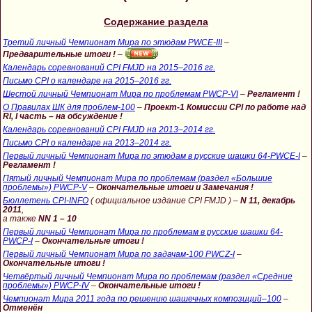
Содержание раздела
Третий личный Чемпионат Мира по этюдам PWCE-III
–
Предварительные итоги !
–
Календарь соревнований CPI FMJD на 2015–2016 гг.
Письмо CPI о календаре на 2015–2016 гг.
Шестой личный Чемпионат Мира по проблемам PWCP-VI
–
Регламент !
О Правилах ШК для проблем-100
–
Проект-1 Комиссии CPI по работе над
RI, I часть – на обсуждение !
Календарь соревнований CPI FMJD на 2013–2014 гг.
Письмо CPI о календаре на 2013–2014 гг.
Первый личный Чемпионат Мира по этюдам в русские шашки 64-PWCE-I
–
Регламент !
Пятый личный Чемпионат Мира по проблемам (раздел «Большие
проблемы») PWCP-V
–
Окончательные итоги и Замечания !
Бюллетень CPI-INFO
( официальное издание CPI FMJD ) –
N 11, декабрь
2011
,
а также
NN 1 – 10
Первый личный Чемпионат Мира по проблемам в русские шашки 64-
PWCP-I
–
Окончательные итоги !
Первый личный Чемпионат Мира по задачам-100 PWCZ-I
–
Окончательные итоги !
Четвёртый личный Чемпионат Мира по проблемам (раздел «Средние
проблемы») PWCP-IV
–
Окончательные итоги !
Чемпионат Мира 2011 года по решению шашечных композиций–100
–
Отменён