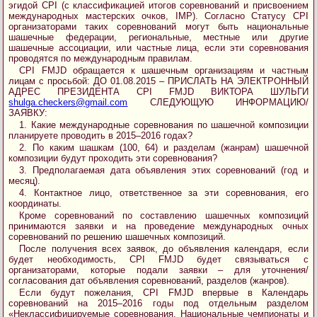
эгидой CPI (с классификацией итогов соревнований и присвоением
международных мастерских очков, IMP). Согласно Статусу СРI
организаторами таких соревнований могут быть национальные
шашечные федерации, региональные, местные или другие
шашечные ассоциации, или частные лица, если эти соревнования
проводятся по международным правилам.
CPI FMJD обращается к шашечным организациям и частным
лицам с просьбой: ДО 01.08.2015 – ПРИСЛАТЬ НА ЭЛЕКТРОННЫЙ
АДРЕС ПРЕЗИДЕНТА CPI FMJD ВИКТОРА ШУЛЬГИ
shulga.checkers@gmail.com
СЛЕДУЮЩУЮ ИНФОРМАЦИЮ/
ЗАЯВКУ:
1. Какие международные соревнования по шашечной композиции
планируете проводить в 2015–2016 годах?
2. По каким шашкам (100, 64) и разделам (жанрам) шашечной
композиции будут проходить эти соревнования?
3. Предполагаемая дата объявления этих соревнований (год и
месяц).
4. Контактное лицо, ответственное за эти соревнования, его
координаты.
Кроме соревнований по составлению шашечных композиций
принимаются заявки и на проведение международных очных
соревнований по решению шашечных композиций.
После получения всех заявок, до объявления календаря, если
будет необходимость, CPI FMJD будет связываться с
организаторами, которые подали заявки – для уточнения/
согласования дат объявления соревнований, разделов (жанров).
Если будут пожелания, CPI FMJD впервые в Календарь
соревнований на 2015–2016 годы под отдельным разделом
«Неклассифицируемые соревнования. Национальные чемпионаты и