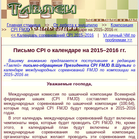
Главная страница
>>
От дебюта к эндшпилю
>>
Композиция
>>
CPI FMJD
>> Письмо CPI о календаре на 2015–2016 гг.
<< Календарь соревнований CPI 2015–2016
|
VI личный ЧМ по
проблемам >>
Письмо CPI о календаре на 2015–2016 гг.
Вашему вниманию предлагается поступившее в редакцию
«Тавлей»
письмо-обращение Президента CPI FMJD В.Шульги
о
календаре международных соревнований FMJD по композиции на
2015–2016 гг.
Уважаемые господа,
Международная комиссия по шашечной композиции Всемирной
федерации шашек (CPI FMJD) составляет календарь
международных соревнований по шашечной композиции (100,64),
которые под эгидой CPI FMJD будут проводиться в 2015–2016
годах.
В этот календарь международных соревнований будут включены
чемпионаты мира, которые будет проводить CPI FMJD. Но, кроме
этого, в календарный план будут включены и другие
международные соревнования по шашечной композиции,
организаторы которых желают проводить эти соревнования под