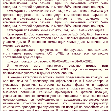
комбинационная игра разная. Один из вариантов может быть
этюдным, а второй содержать не менее 50% комбинационной игры.
Категория B
: Соотношение сил 5х6, 6х5, 6х6. Тема - комбинация
должна содержать не менее двух композиционных вариантов,
включая эхо-варианты, когда финал в них одинаков, но
комбинационная игра разная. Один из вариантов может быть
этюдным, а второй содержать не менее 50% комбинационной игры.
Категория С
: Соотношение сил 4х5, 5х4, 5х5. Тема – свободная.
Категория D
: Соотношение сил сторон от 5х6, 6х5, 6х6. Тема – в
комбинационной игре со стороны белых и черных должны принимать
участие дамки. В процессе комбинации белые должны принести в
жертву две дамки.
К соревнованию допускаются белорусские составители,
уплатившие взнос члена ОО БФШ, а также все желающие
составители других стран.
Конкурс проводится заочно с 01–05–2010 по 01–03–2011.
В конкурсе могут принимать участие
новые или
опубликованные после 15 мая 2009 года
произведения, не
принимавшие участия в других соревнованиях.
В каждой категории участники могут представить на конкурс не
больше, чем по 2 произведения, оформленные в 1 экземпляре, с
указанием решения, категории конкурса, фамилии и адреса
участника и полного решения до момента, пока выигрыш белых не
вызывает сомнений. Решение приводится в краткой нотации,
указываются только композиционные варианты и композиционные
ложные следы, при необходимости – доказательство легальности
начальной конструкции, именно эти решения координатор
чемпионата приводит при опубликовании позиций на вебсайтах или в
средствах массовой информации. В то же время автор в отдельном