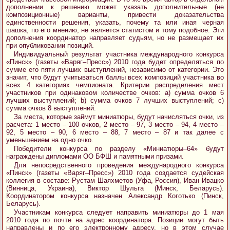
дополнении к решению может указать дополнительные (не
композиционные) варианты, привести доказательства
единственности решения, указать, почему та или иная черная
шашка, по его мнению, не является статистом и тому подобное. Эти
дополнения координатор направляет судьям, но не размещает их
при опубликовании позиций.
Индивидуальный результат участника международного конкурса
«Пинск» (газеты «Варяг–Пресс») 2010 года будет определяться по
сумме его пяти лучших выступлений, независимо от категории. Это
значит, что будут учитываться баллы всех композиций участника во
всех 4 категориях чемпионата. Критерии распределения мест
участников при одинаковом количестве очков: а) сумма очков 6
лучших выступлений; b) сумма очков 7 лучших выступлений; с)
сумма очков 8 выступлений.
За места, которые займут миниатюры, будут начисляться очки, из
расчета: 1 место – 100 очков, 2 место – 97, 3 место – 94, 4 место –
92, 5 место – 90, 6 место – 88, 7 место – 87 и так далее с
уменьшением на одно очко.
Победители конкурса по разделу «Миниатюры–64» будут
награждены дипломами ОО БФШ и памятными призами.
Для непосредственного проведения международного конкурса
«Пинск» (газеты «Варяг–Пресс») 2010 года создается судейская
коллегия в составе: Рустам Шаяхметов (Уфа, Россия), Иван Ивацко
(Винница, Украина), Виктор Шульга (Минск, Беларусь).
Координатором конкурса назначен Александр Коготько (Пинск,
Беларусь).
Участникам конкурса следует направить миниатюры до 1 мая
2010 года по почте на адрес координатора. Позиции могут быть
направлены и по его электронному адресу, но в этом случае