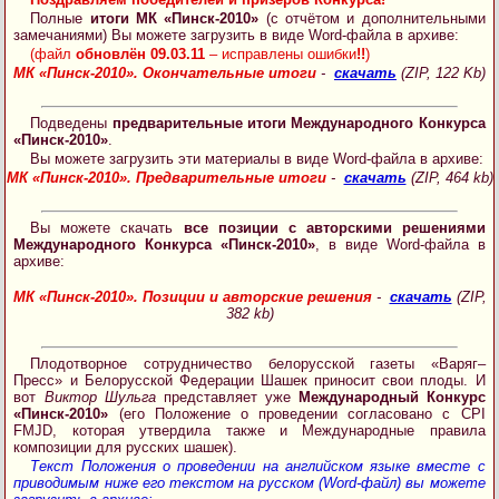
Полные
итоги МК «Пинск-2010»
(с отчётом и дополнительными
замечаниями) Вы можете загрузить в виде Word-файла в архиве:
(файл
обновлён 09.03.11
– исправлены ошибки
!!
)
МК «Пинск-2010». Окончательные итоги
-
скачать
(ZIP, 122 Kb)
Подведены
предварительные итоги Международного Конкурса
«Пинск-2010»
.
Вы можете загрузить эти материалы в виде Word-файла в архиве:
МК «Пинск-2010». Предварительные итоги
-
скачать
(ZIP, 464 kb)
Вы можете скачать
все позиции с авторскими решениями
Международного Конкурса «Пинск-2010»
, в виде Word-файла в
архиве:
МК «Пинск-2010». Позиции и авторские решения
-
скачать
(ZIP,
382 kb)
Плодотворное сотрудничество белорусской газеты «Варяг–
Пресс» и Белорусской Федерации Шашек приносит свои плоды. И
вот
Виктор Шульга
представляет уже
Международный Конкурс
«Пинск-2010»
(его Положение о проведении согласовано с CPI
FMJD, которая утвердила также и Международные правила
композиции для русских шашек).
Текст Положения о проведении на английском языке вместе с
приводимым ниже его текстом на русском (Word-файл) вы можете