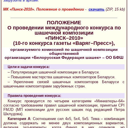
загрузить в архиве:
МК «Пинск-2010». Положение о проведении
-
скачать
(ZIP, 15 kb)
ПОЛОЖЕНИЕ
О проведении международного конкурса по
шашечной композиции
«ПИНСК–2010»
(10-го конкурса газеты «Варяг–Пресс»),
организуемого комиссией по шашечной композиции
общественной
организации «Белорусская Федерация шашек» – ОО БФШ
Цели и задачи конкурса:
– Популяризация шашечной композиции в Беларуси.
– Повышение мастерства шашечных композиторов Беларуси.
– Укрепление связей шашечных композиторов Беларуси с
шашечными композиторами зарубежных стран.
Правила проведения конкурса:
Конкурс проводится по четырем категориям «Миниатюры–64»
согласно требованиям правил шашечной композиции, принятым CPI
FMJD (МП композиции для русских шашек под редакцией Петра
Шклудова).
Категория A
: Соотношение сил 4х5, 5х4, 5х5. Тема – комбинация
должна содержать не менее двух композиционных вариантов,
включая эхо-варианты, когда финал в них одинаков, но