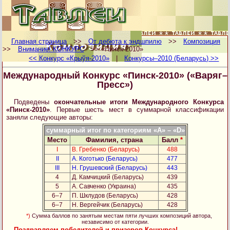
Главная страница
>>
От дебюта к эндшпилю
>>
Композиция
>>
Внимание! КОНКУРС
>> «Пинск-2010»
<< Конкурс «Крыўя-2010»
|
Конкурсы–2010 (Беларусь) >>
Международный Конкурс «Пинск-2010» («Варяг–
Пресс»)
Подведены
окончательные итоги Международного Конкурса
«Пинск-2010»
. Первые шесть мест в суммарной классификации
заняли следующие авторы:
суммарный итог по категориям «A» – «D»
Место
Фамилия, страна
Балл
*
I
В. Гребенко (Беларусь)
488
II
А. Коготько (Беларусь)
477
III
Н. Грушевский (Беларусь)
443
4
Д. Камчицкий (Беларусь)
439
5
А. Савченко (Украина)
435
6–7
П. Шклудов (Беларусь)
428
6–7
Н. Вергейчик (Беларусь)
428
*)
Сумма баллов по занятым местам пяти лучших композиций автора,
независимо от категории.
Поздравляем победителей и призеров Конкурса!