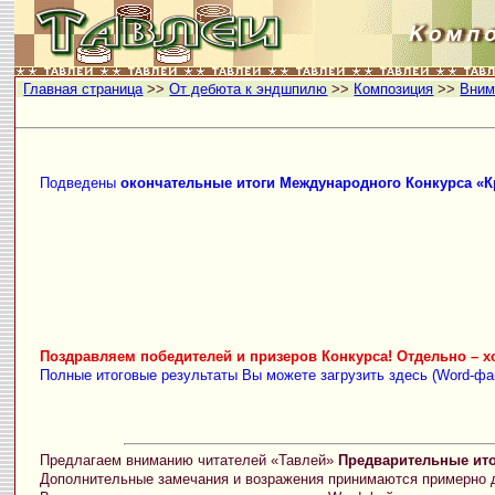
Главная страница
>>
От дебюта к эндшпилю
>>
Композиция
>>
Вним
Подведены
окончательные итоги Международного Конкурса «К
Поздравляем победителей и призеров Конкурса! Отдельно – хо
Полные итоговые результаты Вы можете загрузить здесь (Word-фа
Предлагаем вниманию читателей «Тавлей»
Предварительные ито
Дополнительные замечания и возражения принимаются примерно до