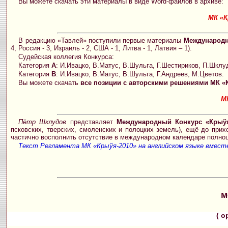
Вы можете скачать эти материалы в виде Word-файлов в архиве:
МК «К
В редакцию «Тавлей» поступили первые материалы
Международн
4, Россия - 3, Израиль - 2, США - 1, Литва - 1, Латвия – 1).
Судейская коллегия Конкурса:
Категория
A
: И.Ивацко, В.Матус, В.Шульга, Г.Шестириков, П.Шклу
Категория
B
: И.Ивацко, В.Матус, В.Шульга, Г.Андреев, М.Цветов.
Вы можете скачать
все позиции с авторскими решениями МК «
М
Пётр Шклудов
представляет
Международный Конкурс «Крыўя
псковских, тверских, смоленских и полоцких земель), ещё до при
частично восполнить отсутствие в международном календаре полноц
Текст Регламента МК «Крыўя-2010» на английском языке вместе
м
( 