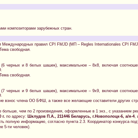
ыми композиторами зарубежных стран.
 Международных правил CPI FMJD (МП – Regles Internationales CPI FMJ
 Тема свободная.
 (6 черных и 8 белых шашек), максимальное – 8х8, включая соотнош
D.
 Тема свободная.
 (7 черных и 9 белых шашек), максимальное – 9х9, включая соотнош
D.
ие взнос члена ОО БФШ, а также все желающие составители других стр
е больше, чем по 2 произведения, оформленные в 1 экз., с указанием ре
 г.
по адресу:
Шклудов П.А., 211446 Беларусь, г.Новополоцк-6, а/я-4
,
ть полную информацию, согласно пункта 2.3. Координатор конкурса под
е 5-ти человек).