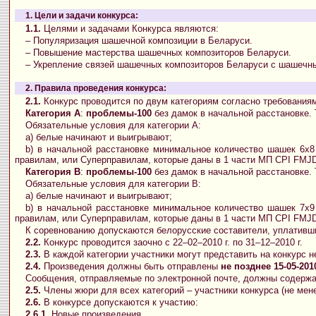
1. Цели и задачи конкурса:
1.1.
Целями и задачами Конкурса являются:
– Популяризация шашечной композиции в Беларуси.
– Повышение мастерства шашечных композиторов Беларуси.
– Укрепление связей шашечных композиторов Беларуси с шашечн
2. Правила проведения конкурса:
2.1.
Конкурс проводится по двум категориям согласно требованиям
Категория A
:
проблемы-100
без дамок в начальной расстановке.
Обязательные условия для категории А:
а) белые начинают и выигрывают;
b) в начальной расстановке минимальное количество шашек 6х8
правилам, или Суперправилам, которые даны в 1 части МП CPI FMJ
Категория B
:
проблемы-100
без дамок в начальной расстановке.
Обязательные условия для категории В:
а) белые начинают и выигрывают;
b) в начальной расстановке минимальное количество шашек 7х9
правилам, или Суперправилам, которые даны в 1 части МП CPI FMJ
К соревнованию допускаются белорусские составители, уплативш
2.2.
Конкурс проводится заочно с 22–02–2010 г. по 31–12–2010 г.
2.3.
В каждой категории участники могут представить на конкурс н
2.4.
Произведения должны быть отправлены
не позднее 15-05-2010
Сообщения, отправляемые по электронной почте, должны содержа
2.5.
Члены жюри для всех категорий – участники конкурса (не мене
2.6.
В конкурсе допускаются к участию:
2.6.1.
Новые произведения.