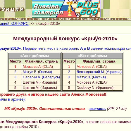
ание! КОНКУРС
>> «Крыўя-2010»
Международный Конкурс «Крыўя-2010»
рыўя-2010»
. Первые пять мест в категориях
A
и
B
заняли композиции сл
«A»: проблемы
«B»: проблемы
Место
Фамилия, страна
Место
Фамилия, страна
1
Моисеев А. (США)
1
Моисеев А. (США)
2
Матус В. (Россия)
2
Левандовский М. (Украина)
3
Сапегин А. (Беларусь)
3
Матус В. (Россия)
4
Цветов М. (Израиль)
4
Моисеев А. (США)
5
Цветов М. (Израиль)
5
Doubovy N. (Франция)
рошего друга и автора нашего сайта Алекса Моисеева!!
йлы в архиве):
МК «Крыўя-2010». Окончательные итоги
-
скачать
(ZIP, 21 kb)
ги Международного Конкурса «Крыўя-2010»
, а также основные
замеч
 конца ноября 2010 г.