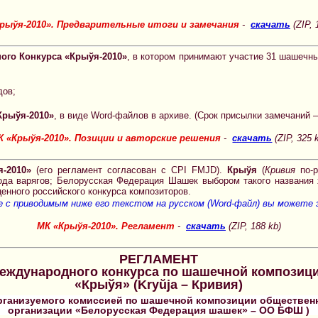
рыўя-2010». Предварительные итоги и замечания
-
скачать
(ZIP, 
ого Конкурса «Крыўя-2010»
, в котором принимают участие 31 шашечный
дов;
Крыўя-2010»
, в виде Word-файлов в архиве. (Срок присылки замечаний – 
К «Крыўя-2010». Позиции и авторские решения
-
скачать
(ZIP, 325 
-2010»
(его регламент согласован с CPI FMJD).
Крыўя
(
Кривия
по-р
хода варягов; Белорусская Федерация Шашек выбором такого названия 
енного российского конкурса композиторов.
 с приводимым ниже его текстом на русском (Word-файл) вы можете з
МК «Крыўя-2010». Регламент
-
скачать
(ZIP, 188 kb)
РЕГЛАМЕНТ
еждународного конкурса по шашечной композиц
«Крыўя» (Kryŭja – Кривия)
организуемого комиссией по шашечной композиции обществен
организации «Белорусская Федерация шашек» – ОО БФШ )