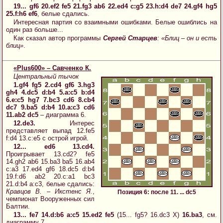
19... gf6 20.ef2 fe5 21.fg3 ab6 22.ed4 c:g5 23.h:d4 de7 24.gf4 hg5
25.f:h6 ef6
, белые сдались.
Интересная партия со взаимными ошибками. Белые ошиблись на
один раз больше...
Как сказал автор программы
Сергей Старцев
: «Блиц – он и есть
блиц»
.
«Plus600» – Савченко К.
Центральный тычок
1.gf4 fg5 2.cd4 gf6 3.hg3
gh4 4.dc5 d:b4 5.a:c5 b:d4
6.e:c5 hg7 7.bc3 cd6 8.cb4
dc7 9.ba5 d:b4 10.a:c3 cd6
11.ab2 dc5
– диаграмма 6.
12.de3.
Интерес
представляет выпад 12.fe5
f:d4 13.c:e5 с острой игрой.
12... ed6 13.cd4.
Проигрывает 13.cd2? fe5
14.gh2 ab6 15.ba3 ba5 16.ab4
c:a3 17.ed4 gf6 18.dc5 d:b4
19.f:d6 ab2 20.c:a1 bc3
21.d:b4 a:c3, белые сдались:
Кравцов В. – Икстенс Я.
,
Позиция 6: после 11. ... dc5
чемпионат Вооруженных сил
Балтии.
13... fe7 14.d:b6 a:c5 15.ed2 fe5
(15... fg5? 16.dc3 X)
16.ba3
, см.
диаграмму 7.