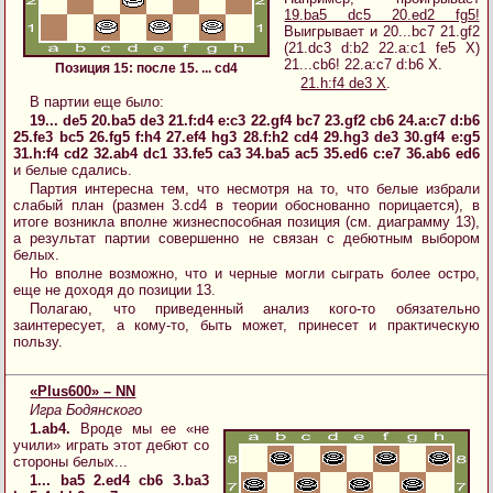
19.ba5 dc5 20.ed2 fg5!
Выигрывает и 20...bc7 21.gf2
(21.dc3 d:b2 22.a:c1 fe5 X)
21...cb6! 22.a:c7 d:b6 X.
Позиция 15: после 15. ... cd4
21.h:f4 de3 X
.
В партии еще было:
19... de5 20.ba5 de3 21.f:d4 e:c3 22.gf4 bc7 23.gf2 cb6 24.a:c7 d:b6
25.fe3 bc5 26.fg5 f:h4 27.ef4 hg3 28.f:h2 cd4 29.hg3 de3 30.gf4 e:g5
31.h:f4 cd2 32.ab4 dc1 33.fe5 ca3 34.ba5 ac5 35.ed6 c:e7 36.ab6 ed6
и белые сдались.
Партия интересна тем, что несмотря на то, что белые избрали
слабый план (размен 3.cd4 в теории обоснованно порицается), в
итоге возникла вполне жизнеспособная позиция (см. диаграмму 13),
а результат партии совершенно не связан с дебютным выбором
белых.
Но вполне возможно, что и черные могли сыграть более остро,
еще не доходя до позиции 13.
Полагаю, что приведенный анализ кого-то обязательно
заинтересует, а кому-то, быть может, принесет и практическую
пользу.
«Plus600» – NN
Игра Бодянского
1.ab4.
Вроде мы ее «не
учили» играть этот дебют со
стороны белых...
1... ba5 2.ed4 cb6 3.ba3