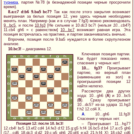
турнира
, партия №78 (в безнадежной позиции черные просрочили
время).
8.a:c7 d:b6 9.ba5 bc7?
Так как после этого закрытия возникает
выигранная за белых позиция 12, уже здесь черным необходимо
менять план. Например (как и в случае 7.fg3) можно рекомендовать
9...bc5
, и после
10.fg3
[Не сильнее и 10.dc3 bc7! (
нельзя 10...cb4?
)
11.cb4 gh6 = с равенством]
10...bc7
возникает равная игра. Эта
позиция встречалась на практике, и партии заканчивались вничью.
Впрочем, позиция после 9.ba5 нуждается в более скрупулезном
анализе.
10.bc3!
– диаграмма 12.
Ключевая позиция партии.
Как будет показано ниже,
спасения у черных нет!
10... fg3?
Проигрывает
партию, но верный план
(наименьшее из зол) в
проигрышной позиции 12
найти нелегко.
Рассмотри два других
хода: 10...gh6 (
A
) и 10...bc5
(
B
). Сразу проигрывает
10...dc5? из-за удара 11.hg3
f:h2 12.cd4 X.
A
. 10...gh6 11.fg3!
Спасения у черных нет.
Позиция 12: после 10. bc3!
– Проигрывает 11...hg7?
12.cb4! bc5 13.ef2 cd4 14.fe3 d:f2 15.g:g5 h:f4 16.bc5 d:b4 17.a:c5 gh6
(17...cd6 18.dc3 d:d2 19.c:g5 gh6 20.gf4 e:g3 21.h:f4 X) 18.cb2 cd6