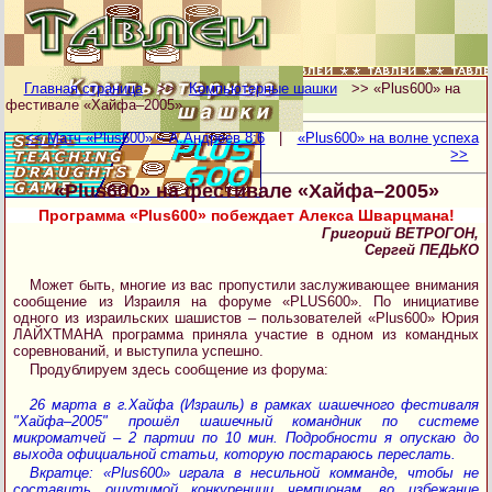
Главная страница
>>
Компьютерные шашки
>> «Plus600» на
фестивале «Хайфа–2005»
<< Матч «Plus600» – А.Андреев 8:6
|
«Plus600» на волне успеха
>>
«Plus600» на фестивале «Хайфа–2005»
Программа «Plus600» побеждает Алекса Шварцмана!
Григорий ВЕТРОГОН,
Сергей ПЕДЬКО
Может быть, многие из вас пропустили заслуживающее внимания
сообщение из Израиля на форуме «PLUS600». По инициативе
одного из израильских шашистов – пользователей «Plus600» Юрия
ЛАЙХТМАНА программа приняла участие в одном из командных
соревнований, и выступила успешно.
Продублируем здесь сообщение из форума:
26 марта в г.Хайфа (Израиль) в рамках шашечного фестиваля
"Хайфа–2005" прошёл шашечный командник по системе
микроматчей – 2 партии по 10 мин. Подробности я опускаю до
выхода официальной статьи, которую постараюсь переслать.
Вкратце: «Plus600» играла в несильной комманде, чтобы не
составить ощутимой конкуренции чемпионам, во избежание