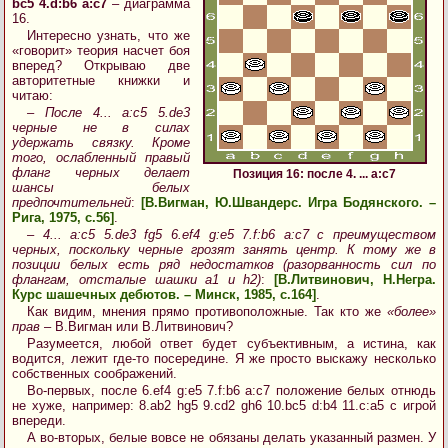
bc5 4.d:b6 a:c7
– диаграмма
16.
Интересно узнать, что же
«говорит» теория насчет боя
вперед? Открываю две
авторитетные книжки и
читаю:
– После 4... a:c5 5.de3
черные не в силах
удержать связку. Кроме
того, ослабленный правый
фланг черных делает
Позиция 16: после 4. ... a:c7
шансы белых
предпочтительней
:
[В.Вигман, Ю.Швандерс. Игра Бодянского. –
Рига, 1975, с.56]
.
– 4... a:c5 5.de3 fg5 6.ef4 g:e5 7.f:b6 a:c7 с преимуществом
черных, поскольку черные грозят занять центр. К тому же в
позиции белых есть ряд недостатков (разорванность сил по
флангам, отсталые шашки a1 и h2)
:
[В.Литвинович, Н.Негра.
Курс шашечных дебютов. – Минск, 1985, с.164]
.
Как видим, мнения прямо противоположные. Так кто же
«более»
прав
– В.Вигман или В.Литвинович?
Разумеется, любой ответ будет субъективным, а истина, как
водится, лежит где-то посередине. Я же просто выскажу несколько
собственных соображений.
Во-первых, после 6.ef4 g:e5 7.f:b6 a:c7 положение белых отнюдь
не хуже, например: 8.ab2 hg5 9.cd2 gh6 10.bc5 d:b4 11.c:a5 с игрой
впереди.
А во-вторых, белые вовсе не обязаны делать указанный размен. У