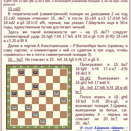
9.gh4 cb6 10.ab2 gf6 11.bc3 ba5, и возникает указанная позиция 3, но на три хода
раньше.
15.cd2!
В теоретической (симметричной) позиции на диаграмме 2 на ход
15.cd2 черные отвечают 15...de7, и после 16.cb4 a:c3 17.d:b4 fe5
18.ed2 e:g3 19.h:f2 ef6, черные, как указал
Т.Шмульян
еще в 50-е
годы, единственным путем достигают ничьей.
Здесь же такой возможности нет – на 15...de7? следует
элементарный удар 16.hg5 f:h4 17.fe5 d:f4 18.e:g5 h:f4 (h:f6) 19.cb4
a:c3 20.d:f8 X.
Далее в партии
А.Константинов – Р.Витенберг
было (привожу и
саму партию, и комментарии к ней со сдвигом в три хода, чтобы
«привязать» ее к почти симметричной позиции 3):
15... hg7
. Не спасает и 15...fe5 16.fg5 h:f4 17.e:g5 X.
Проигрывает и 15...ba7
16.fg5! h:f4 17.e:e7 d:f6
18.de3 X.
16.gf2
. Выигрывает и
16.gh2 fe5 17.ed4 X.
16...fe5 17.fg5 h:f4 18.e:g5
bc7
.
Плохо играть и 19...gh6
19.fe3 h:f4 20.e:g5, и
возникает позиция З.Цирика,
выигранная за белых, см.
диаграмму 4 – черных не
спасает ни 20...bc7, ни
20...de7.
[
В книге
З.Цирика «Шашки –