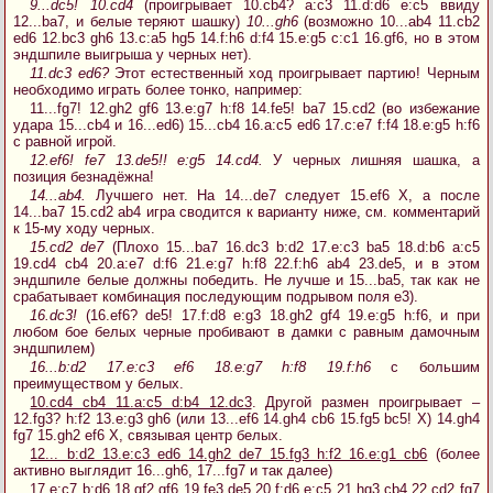
9...dc5! 10.cd4
(проигрывает 10.cb4? a:c3 11.d:d6 e:c5 ввиду
12...ba7, и белые теряют шашку)
10...gh6
(возможно 10...ab4 11.cb2
ed6 12.bc3 gh6 13.c:a5 hg5 14.f:h6 d:f4 15.e:g5 c:c1 16.gf6, но в этом
эндшпиле выигрыша у черных нет).
11.dc3 ed6?
Этот естественный ход проигрывает партию! Черным
необходимо играть более тонко, например:
11...fg7! 12.gh2 gf6 13.e:g7 h:f8 14.fe5! ba7 15.cd2 (во избежание
удара 15...cb4 и 16...ed6) 15...cb4 16.a:c5 ed6 17.c:e7 f:f4 18.e:g5 h:f6
с равной игрой.
12.ef6! fe7 13.de5!! e:g5 14.cd4.
У черных лишняя шашка, а
позиция безнадёжна!
14...ab4.
Лучшего нет. На 14...de7 следует 15.ef6 X, а после
14...ba7 15.cd2 ab4 игра сводится к варианту ниже, см. комментарий
к 15-му ходу черных.
15.cd2 de7
(Плохо 15...ba7 16.dc3 b:d2 17.e:c3 ba5 18.d:b6 a:c5
19.cd4 cb4 20.a:e7 d:f6 21.e:g7 h:f8 22.f:h6 ab4 23.de5, и в этом
эндшпиле белые должны победить. Не лучше и 15...ba5, так как не
срабатывает комбинация последующим подрывом поля e3).
16.dc3!
(16.ef6? de5! 17.f:d8 e:g3 18.gh2 gf4 19.e:g5 h:f6, и при
любом бое белых черные пробивают в дамки с равным дамочным
эндшпилем)
16...b:d2 17.e:c3 ef6 18.e:g7 h:f8 19.f:h6
с большим
преимуществом у белых.
10.cd4 cb4 11.a:c5 d:b4 12.dc3
. Другой размен проигрывает –
12.fg3? h:f2 13.e:g3 gh6 (или 13...ef6 14.gh4 cb6 15.fg5 bc5! X) 14.gh4
fg7 15.gh2 ef6 X, связывая центр белых.
12... b:d2 13.e:c3 ed6 14.gh2 de7 15.fg3 h:f2 16.e:g1 cb6
(более
активно выглядит 16...gh6, 17...fg7 и так далее)
17.e:c7 b:d6 18.gf2 gf6 19.fe3 de5 20.f:d6 e:c5 21.hg3 cb4 22.cd2 fg7