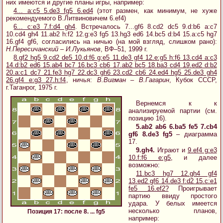
них имеются и другие планы игры, например:
4... a:c5 5.de3 fg5 6.ed4
(этот размен, как минимум, не хуже
рекомендуемого В.Литвиновичем 6.ef4)
6... c:e3 7.f:d4 gh4
. Встречалось 7...gf6 8.cd2 dc5 9.d:b6 a:c7
10.cd4 gh4 11.ab2 h:f2 12.g:e3 fg5 13.hg3 ed6 14.bc5 d:b4 15.a:c5 hg7
16.gf4 gf6, согласились на ничью (на мой взгляд, слишком рано):
Н.Пересичанский – И.Лукьянов
, ВФ–51, 1999 г.
8.gf2 hg5 9.cd2 de5 10.d:f6 g:e5 11.de3 gf4 12.e:g5 h:f6 13.cd4 a:c3
14.d:b2 ed6 15.ab4 bc7 16.bc3 cb6 17.ab2 bc5 18.ba3 cd4 19.ed2 d:b2
20.a:c1 dc7 21.fe3 hg7 22.dc3 gh6 23.cd2 cb6 24.ed4 hg5 25.de3 gh4
26.gf4 e:g3 27.h:f4
, ничья:
В.Вигман – В.Гагарин
, Кубок СССР,
г.Таганрог, 1975 г.
Вернемся к к
анализируемой партии (см.
позицию 16).
5.ab2 ab6 6.ba5 fe5 7.cb4
gf6 8.de3 fg5
– диаграмма
17.
9.gh4.
Играют и
9.ef4 g:e3
10.f:f6 e:g5
, и далее
возможно:
11.bc3 hg7 12.gh4 gf4
13.ed2 gf6 14.de3 f:d2 15.c:e1
fe5 16.ef2?
Проигрывает
партию ввиду простого
удара. У белых имеется
несколько планов,
Позиция 17: после 8. ... fg5
например: