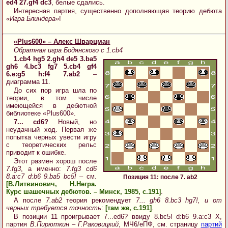
ed4 27.gf4 dc3
, белые сдались.
Интересная партия, существенно дополняющая теорию дебюта
«Игра Блиндера»
!
«Plus600» – Алекс Шварцман
Обратная игра Бодянского с 1.cb4
1.cb4 hg5 2.gh4 de5 3.ba5
gh6 4.bc3 fg7 5.cb4 gf4
6.e:g5 h:f4 7.ab2
–
диаграмма 11.
До сих пор игра шла по
теории, в том числе
имеющейся в дебютной
библиотеке «Plus600».
7... cd6?
Новый, но
неудачный ход. Первая же
попытка черных увести игру
с теоретических рельс
приводит к ошибке.
Этот размен хорош после
7.fg3
, а именно:
7.fg3 cd6
8.a:c7 d:b6 9.ba5 bc5!
– см.
Позиция 11: после 7. ab2
[В.Литвинович, Н.Негра.
Курс шашечных дебютов. – Минск, 1985, с.191]
.
А после
7.ab2
теория рекомендует
7... gh6 8.bc3 hg7!, и от
черных требуется точность
:
[там же, с.191]
.
В позиции 11 проигрывает 7...ed6? ввиду 8.bc5! d:b6 9.a:c3 X,
партия
В.Пирюткин – Г.Раковицкий
, МЧ6/eПФ, см. страницу
партий