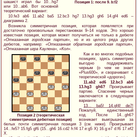
шашист играл бы 10...hg7
Позиция 1: после 9. b:f2
или 10...ab6. Вот основной
теоретический вариант:
10.fe3 ab6 11.ab2 ba5 12.bc3 hg7 13.hg3 gh6 14.gf4 ed6 –
диаграмма 2.
Возникла симметричная позиция, которая появляется при
достаточно произвольных перестановках 9–14 ходов. Это хорошо
известная позиция, которая может получиться не только в дебюте
«Отказанная городская партия»
, но и из целого ряда других
дебютов, например:
«Отказанная обратная городская партия»,
«Отказанная игра Каулена», «Кол»
.
Как и во многих подобных
позициях, здесь симметрию
выгодно поддерживать
черным (о чем не знает
«Plus600», и сворачивает с
теоретической «дороги»).
11.ab2 ed6 12.bc3 ab6
13.hg3 gh6?
Проигрывает
партию. Спасение черных
заключается в следующем
варианте:
13... ba5! 14.gf4! de7!
Пожалуй, единственный
ход. После 14...gh6?
Позиция 2 (теоретическая
возникает выигрышная за
симметричная дебютная позиция)
белых почти симметричная позиция 3 (см. ниже). Проигрывает
14...fe5? 15.fg5 gf6 (15...gh6 16.cd2 h:f4 17.e:g5 X) 16.g:e7 d:f6 17.ef2
X.