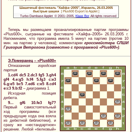
Шашечный фестиваль "Хайфа–2005", Израиль, 26.03.2005
быстрые шашки
[ Plus600 Export to Applet ]
Turbo Dambase Applet © 2001–2005,
Klaas Bor
. All rights reserved
Теперь мы размещаем проанализированные партии программы
«Plus600», сыгранные на фестивале «Хайфа–2005» 26.03.2005 г.
Напоминаем, что программа имела 5 минут на партию (против 10
мин. на партию у человека); комментарии
гроссмейстера СЛШИ
Григория Ветрогона (совместно с программой «Plus600»)
.
Э.Померанец – «Plus600»
Отказанная городская
партия
1.cd4 dc5 2.dc3 fg5 3.gh4
gf4 4.e:g5 h:f4 5.fg3 c:e3
6.g:e5 bc5 7.ed6 c:e5 8.cd4
e:c3 9.b:f2
– диаграмма 1.
Исходная позиция
дебюта.
9... gf6 10.fe3 fg7?
Первый самостоятельный
ход программы (все
предыдущие хода она взяла
из дебютной библиотеки), и
сразу же «нестандартное»
решение. Любой «белковый»