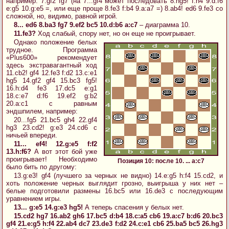
например: 7.gf2 fg7 (на 7...gf4 может последовать 8.hg5! f:h4 9.d:f6
e:g5 10.g:e5 =, или еще проще 8.fe3 f:b4 9.a:a7 =) 8.ab4! ed6 9.fe3 со
сложной, но, видимо, равной игрой.
8... ed6 8.ba3 fg7 9.ef2 bc5 10.d:b6 a:c7
– диаграмма 10.
11.fe3?
Ход слабый, спору нет, но он еще не проигрывает.
Однако положение белых
трудное. Программа
«Plus600» рекомендует
здесь экстравагантный ход
11.cb2! gf4 12.fe3 f:d2 13.c:e1
hg5 14.gf2 gf4 15.bc3 fg5!
16.h:d4 fe3 17.dc5 e:g1
18.c:e7 d:f6 19.ef2 g:b2
20.a:c1 с равным
эндшпилем, например:
20...fg5 21.bc5 gh4 22.gf4
hg3 23.cd2! g:e3 24.cd6 с
ничьей впереди.
11... ef4! 12.g:e5 f:f2
13.h:f6?
А вот этот бой уже
проигрывает! Необходимо
Позиция 10: после 10. ... a:c7
было бить по другому:
13.g:e3! gf4 (лучшего за черных не видно) 14.e:g5 h:f4 15.cd2, и
хоть положение черных выглядит грозно, выигрыша у них нет –
белые подготовили размены 16.bc5 или 16.de3 с последующим
уравнением игры.
13... g:e5 14.g:e3 hg5!
А теперь спасения у белых нет.
15.cd2 hg7 16.ab2 gh6 17.bc5 d:b4 18.c:a5 cb6 19.a:c7 b:d6 20.bc3
gf4 21.e:g5 h:f4 22.ab4 dc7 23.de3 f:d2 24.c:e1 cb6 25.ba5 bc5 26.hg3