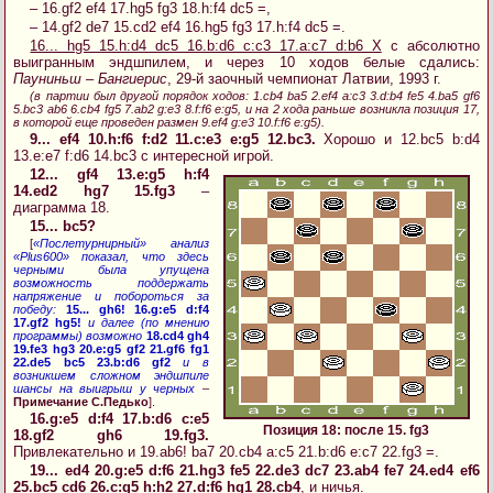
– 16.gf2 ef4 17.hg5 fg3 18.h:f4 dc5 =,
– 14.gf2 de7 15.cd2 ef4 16.hg5 fg3 17.h:f4 dc5 =.
16... hg5 15.h:d4 dc5 16.b:d6 c:c3 17.a:c7 d:b6 X
с абсолютно
выигранным эндшпилем, и через 10 ходов белые сдались:
Пауниньш – Бангиерис
, 29-й заочный чемпионат Латвии, 1993 г.
(в партии был другой порядок ходов: 1.cb4 ba5 2.ef4 a:c3 3.d:b4 fe5 4.ba5 gf6
5.bc3 ab6 6.cb4 fg5 7.ab2 g:e3 8.f:f6 e:g5, и на 2 хода раньше возникла позиция 17,
в которой еще проведен размен 9.ef4 g:e3 10.f:f6 e:g5).
9... ef4 10.h:f6 f:d2 11.c:e3 e:g5 12.bc3.
Хорошо и 12.bc5 b:d4
13.e:e7 f:d6 14.bc3 с интересной игрой.
12... gf4 13.e:g5 h:f4
14.ed2 hg7 15.fg3
–
диаграмма 18.
15... bc5?
[
«Послетурнирный» анализ
«Plus600» показал, что здесь
черными была упущена
возможность поддержать
напряжение и побороться за
победу:
15... gh6! 16.g:e5 d:f4
17.gf2 hg5!
и далее (по мнению
программы) возможно
18.cd4 gh4
19.fe3 hg3 20.e:g5 gf2 21.gf6 fg1
22.de5 bc5 23.b:d6 gf2
и в
возникшем сложном эндшпиле
шансы на выигрыш у черных
–
Примечание С.Педько
].
16.g:e5 d:f4 17.b:d6 c:e5
Позиция 18: после 15. fg3
18.gf2 gh6 19.fg3.
Привлекательно и 19.ab6! ba7 20.cb4 a:c5 21.b:d6 e:c7 22.fg3 =.
19... ed4 20.g:e5 d:f6 21.hg3 fe5 22.de3 dc7 23.ab4 fe7 24.ed4 ef6
25.bc5 cd6 26.c:g5 h:h2 27.d:f6 hg1 28.cb4
, и ничья.