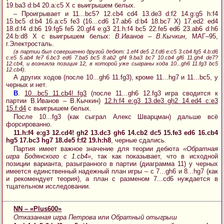
19.ba3 d:b4 20.a:c5 X с выигрышем белых.
– Проигрывает и 11...bc5? 12.cb4 cd4 13.de3 d:f2 14.g:g5 h:f4
15.bc5 d:b4 16.a:c5 fe3 (16...cd6 17.ab6 d:b4 18.bc7 X) 17.ed2 ed4
18.d:f4 d:b6 19.fg5 fe5 20.gf4 e:g3 21.h:f4 bc5 22.fe5 ed6 23.ab6 d:h6
24.b:d8 X с выигрышем белых:
В.Иванов – В.Кычкин
, МАГ–95,
г.Электросталь.
(в партии был совершенно другой дебют: 1.ef4 de5 2.f:d6 e:c5 3.cb4 fg5 4.b:d6
c:e5 5.ab4 fe7 6.bc3 ed6 7.ba5 bc5 8.ab2 gf4 9.ba3 bc7 10.cb4 gf6 11.gh4 de7?
12.cb4, и возникла позиция 12, в которой уже сыграны хода 10...gh6 11.fg3 bc5
12.cb4).
А других ходов (после 10...gh6 11.fg3), кроме 11...hg7 и 11...bc5, у
черных и нет.
B
.
10...bc5 11.cb4! fg3
(после 11...gh6 12.fg3 игра сводится к
партии В.Иванов – В.Кычкин)
12.h:f4 e:g3 13.de3 gh2 14.ed4 c:e3
15.f:d4
с выигрышем белых.
После 10...fg3 (как сыграл Алекс Шварцман) дальше всё
форсированно.
11.h:f4 e:g3 12.cd4! gh2 13.dc3 gh6 14.cb2 dc5 15.fe3 ed6 16.cb4
hg5 17.bc3 hg7 18.de5 f:f2 19.h:h8
, черные сдались.
Партия имеет важное значение для теории дебюта
«Обратная
игра Бодянского с 1.cb4»
, так как показывает, что в исходной
позиции варианта, разыгранного в партии (диаграмма 11) у черных
имеется единственный надежный план игры – с 7...gh6 и 8...hg7 (как
и рекомендует теория), а план с разменом 7...cd6 нуждается в
тщательном исследовании.
NN – «Plus600»
Отказанная игра Петрова
или
Обратный отыгрыш