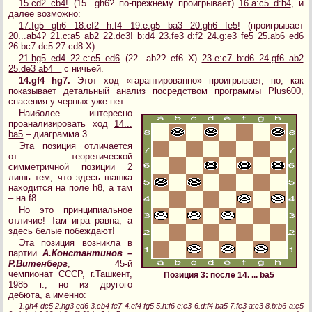
15.cd2 cb4!
(15...gh6? по-прежнему проигрывает)
16.a:c5 d:b4
, и
далее возможно:
17.fg5 gh6 18.ef2 h:f4 19.e:g5 ba3 20.gh6 fe5!
(проигрывает
20...ab4? 21.c:a5 ab2 22.dc3! b:d4 23.fe3 d:f2 24.g:e3 fe5 25.ab6 ed6
26.bc7 dc5 27.cd8 X)
21.hg5 ed4 22.c:e5 ed6
(22...ab2? ef6 X)
23.e:c7 b:d6 24.gf6 ab2
25.de3 ab4 =
с ничьей.
14.gf4 hg7.
Этот ход «гарантированно» проигрывает, но, как
показывает детальный анализ посредством программы Plus600,
спасения у черных уже нет.
Наиболее интересно
проанализировать ход
14...
ba5
– диаграмма 3.
Эта позиция отличается
от теоретической
симметричной позиции 2
лишь тем, что здесь шашка
находится на поле h8, а там
– на f8.
Но это принципиальное
отличие! Там игра равна, а
здесь белые побеждают!
Эта позиция возникла в
партии
А.Константинов –
Р.Витенберг
, 45-й
чемпионат СССР, г.Ташкент,
Позиция 3: после 14. ... ba5
1985 г., но из другого
дебюта, а именно:
1.gh4 dc5 2.hg3 ed6 3.cb4 fe7 4.ef4 fg5 5.h:f6 e:e3 6.d:f4 ba5 7.fe3 a:c3 8.b:b6 a:c5