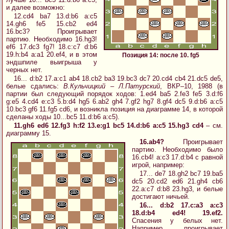
и далее возможно:
12.cd4 ba7 13.d:b6 a:c5
14.gh6 fe5 15.cb2 ed4
16.bc3? Проигрывает
партию. Необходимо 16.hg3!
ef6 17.dc3 fg7! 18.c:c7 d:b6
19.h:b4 a:a1 20.ef4, и в этом
Позиция 14: после 10. fg5
эндшпиле выигрыша у
черных нет.
16... d:b2 17.a:c1 ab4 18.cb2 ba3 19.bc3 dc7 20.cd4 cb4 21.dc5 de5,
белые сдались:
В.Кульчицкий – Л.Патурский
, ВКР–10, 1988 (в
партии был следующий порядок ходов: 1.ed4 ba5 2.fe3 fe5 3.d:f6
g:e5 4.cd4 e:c3 5.b:d4 hg5 6.ab2 gh4 7.gf2 hg7 8.gf4 dc5 9.d:b6 a:c5
10.bc3 gf6 11.fg5 cd6, и возникла позиция на диаграмме 14, в которой
сделаны ходы 10...bc5 11.d:b6 a:c5).
11.gh6 ed6 12.fg3 h:f2 13.e:g1 bc5 14.d:b6 a:c5 15.hg3 cd4
– см.
диаграмму 15.
16.ab4?
Проигрывает
партию. Необходимо было
16.cb4! a:c3 17.d:b4 с равной
игрой, например:
17... de7 18.gh2 bc7 19.ba5
dc5 20.cd2 ed6 21.gh4 cb6
22.a:c7 d:b8 23.hg3, и белые
достигают ничьей.
16... d:b2 17.c:a3 a:c3
18.d:b4 ed4! 19.ef2.
Спасения у белых нет.
Например, проигрывает