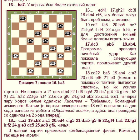
16... ba7.
У черных был более активный план:
16... ed4! 17.gh2! dc3!
18.d:b4 ef6, и у белых могут
быть проблемы, а именно:
19.cd2 fe5 20.ba5 bc7
21.fg5! h:f4 22.e:g5 h:f6, и
для достижения ничьей
белые должны играть точно.
17.dc3 ab6 18.ab4.
Программа проводит
ничейный удар. Как
показала следующая
партия, проигрывает другой
план:
18.cd2? ba5 19.ab4 c:a3
20.ed4 ef6 21.fe3 (Белые с
помощью тактики пытаются
Позиция 7: после 16. ba3
спастись, но их усилия
тщетны. Не спасает и 21.dc5 d:b4 22.f:d6 hg5! 23.dc7 gf4 24.g:e5 f:b2
X) 21...h:f2 22.fg5 h:f4 23.e:c5 gf6 24.g:e3 ab2 25.c:a1 e:e1, и через
пару ходов белые сдались:
Киселева – Трейманис
, Командный
чемпионат Латвии (в партии позиция после 18.cd2 возникла на два
хода раньше из дебюта
«Обратный косяк»
, а здесь она приведена
со сдвигом на 2 хода вперед).
18... c:a3 19.cb2 a:c1 20.ed4 c:g5 21.d:a5 g5-f6 22.gf4 f:a1 23.fg3
h:f2 24.g:e3 dc5 25.ad8 gf6
, ничья.
В данной партии привлекает комбинационный финал. Кажется,
так еще не играли.