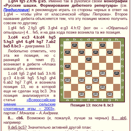
1.gh4 fg5 2.h:f6 g:e5.
Именно так в рукописи своей
монографии
«Русские шашки. Формирование дебютного репертуара»
(см.
Предисловие
) я рекомендую играть со стороны черных в ответ на
1.gh4 – чтобы уйти от классической
«Игры Петрова»
. Второе
название дебюта объясняется тем, что эту позицию можно получить
совсем по другому:
1.gf4 fe5 2.fg3 gf6 3.gh4 e:g3 4.h:f2 (вот он –
«Обратный
отыгрыш»
) 4... fe5, и на два хода позже возникла та же позиция.
3.cd4 e:c3 4.b:d4 hg5
5.hg3 gh4 6.gf4 hg7 7.ab2
ba5 8.bc3
– диаграмма 13.
Любопытно отметить, что
эта же позиция, но с
разницей в темп (!),
возникает в дебюте
«Атака
шашки g5»
, а именно:
1.cd4 fg5 2.gh4 ba5 3.h:f6
g:c3 4.b:d4 hg5 5.hg3 gh4
6.ab2 hg7 7.gf4, и возникла
позиция 13, но в которой
еще не сделан ход bc3. Эта
позиция анализируется в
статье
«Всероссийские
зимние сельские
Позиция 13: после 8. bc3
спортивные игры – 2003»
,
партия
Г.Мочалов – А.Андреев
.
8... cb6.
Возможно (и, пожалуй, лучше за черных)
8... ab6
,
например:
9.de5 bc5?
Значительно активней другой план: