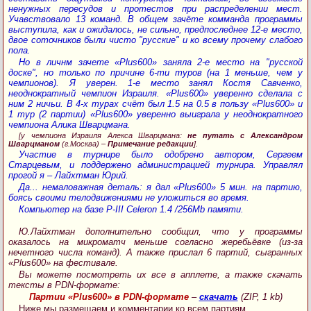
ненужных пересудов и протестов при распределении мест.
Учавствовало 13 команд. В общем зачёте комманда программы
выступила, как и ожидалось, не сильно, предпоследнее 12-е место,
двое соточников были чисто "русские" и ко всему прочему слабого
пола.
Но в личнм зачете «Plus600» заняла 2-е место на "русской
доске", но только по причине 6-ти туров (на 1 меньше, чем у
чемпионов). Я уверен. 1-е место занял Костя Савченко,
неоднократный чемпион Израиля. «Plus600» уверенно сделала с
ним 2 ничьи. В 4-х турах счёт был 1.5 на 0.5 в пользу «Plus600» и
1 тур (2 партии) «Plus600» уверенно выиграла у неоднократного
чемпиона Алика Шварцмана.
[
у чемпиона Израиля Алекса Шварцмана:
не путать с Александром
Шварцманом
(г.Москва)
–
Примечание редакции
].
Участие в турнире было одобрено автором, Сергеем
Старцевым, и поддержено администрацией турнира. Управлял
прогой я – Лайхтман Юрий.
Да... немаловажная деталь: я дал «Plus600» 5 мин. на партию,
боясь своими телодвижениями не уложиться во время.
Компьютер на базе P-III Celeron 1.4 /256Mb памяти.
Ю.Лайхтман дополнительно сообщил, что у программы
оказалось на микроматч меньше согласно жеребьёвке (из-за
нечетного числа команд). А также прислал 6 партий, сыгранных
«Plus600» на фестивале.
Вы можете посмотреть их все в апплете, а также скачать
тексты в PDN-формате:
Партии «Plus600» в PDN-формате
–
скачать
(ZIP, 1 kb)
Ниже мы размещаем и комментарии ко всем партиям.