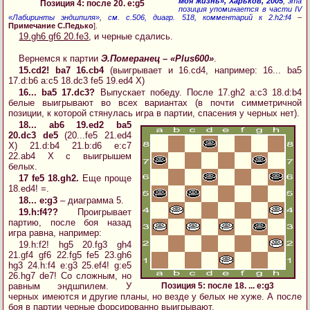
моя жизнь», Харьков, 2005
, эта
Позиция 4: после 20. e:g5
позиция упоминается в части IV
«Лабиринты эндшпиля», см. с.506, диагр. 518, комментарий к 2.h2:f4
–
Примечание С.Педько
].
19.gh6 gf6 20.fe3
, и черные сдались.
Вернемся к партии
Э.Померанец – «Plus600»
.
15.cd2! ba7 16.cb4
(выигрывает и 16.cd4, например: 16... ba5
17.d:b6 a:c5 18.dc3 fe5 19.ed4 X)
16... ba5 17.dc3?
Выпускает победу. После 17.gh2 a:c3 18.d:b4
белые выигрывают во всех вариантах (в почти симметричной
позиции, к которой стянулась игра в партии, спасения у черных нет).
18... ab6 19.ed2 ba5
20.dc3 de5
(20...fe5 21.ed4
X) 21.d:b4 21.b:d6 e:c7
22.ab4 X с выигрышем
белых.
17 fe5 18.gh2.
Еще проще
18.ed4! =.
18... e:g3
– диаграмма 5.
19.h:f4??
Проигрывает
партию, после боя назад
игра равна, например:
19.h:f2! hg5 20.fg3 gh4
21.gf4 gf6 22.fg5 fe5 23.gh6
hg3 24.h:f4 e:g3 25.ef4! g:e5
26.hg7 de7! Со сложным, но
равным эндшпилем. У
Позиция 5: после 18. ... e:g3
черных имеются и другие планы, но везде у белых не хуже. А после
боя в партии черные форсированно выигрывают.