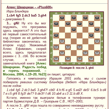
Алекс Шварцман – «Plus600»
Игра Блиндера
1.cb4 fg5 2.dc3 ba5 3.gh4
– диаграмма 8.
3... gf6!
Ну кто бы мог
подумать, что программа
здесь закроется? А это был
её первый самостоятельный
ход (теория из её дебютной
библиотеки закончилась на
втором ходу). Уважаемый
Алекс Ефимович, скорей
всего, здесь предполагал
размен с 3...cb6. Во всяком
случае, в своей
замечательной книге
[Алекс
Шварцман. Радость побед
Позиция 8: после 3. gh4
и горечь поражений. –
Москва, 2004, с.19–20, №23]
он пишет, цитирую:
Готовясь к чемпионату Израиля 2001 года, мы с сыном
подвергли ревизии систему Блиндера (дебют «Игра Блиндера»)
после ходов:
1.cb4 fg5 2.dc3 ba5 3.gh4?! cb6! 4.h:f6 e:g5 5.ed2! de5! 6.bc5 b:d4
7.e:c5 gf4 8.fg3! de7? 9.de3!! f:d6 10.ab4 a:c3 11.b:d8 X.
Кстати, именно так выиграли белые в телефонном турнире:
партия
Бурмистров Д.В. – Григорьев С.В.
, НОТ–2001.
А после 3...gf6! игра пошла по совершенно неизведанному руслу.