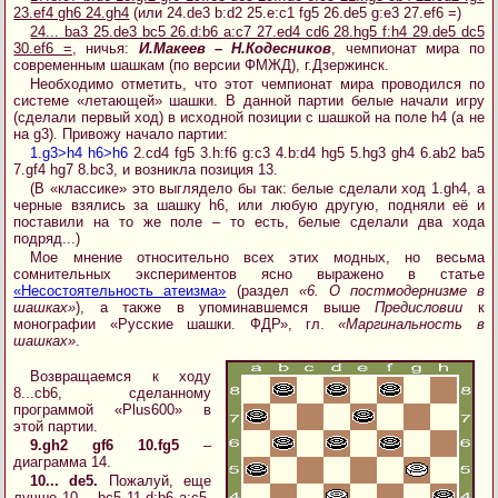
23.ef4 gh6 24.gh4
(или 24.de3 b:d2 25.e:c1 fg5 26.de5 g:e3 27.ef6 =)
24... ba3 25.de3 bc5 26.d:b6 a:c7 27.ed4 cd6 28.hg5 f:h4 29.de5 dc5
30.ef6 =
, ничья:
И.Макеев – Н.Кодесников
, чемпионат мира по
современным шашкам (по версии ФМЖД), г.Дзержинск.
Необходимо отметить, что этот чемпионат мира проводился по
системе «летающей» шашки. В данной партии белые начали игру
(сделали первый ход) в исходной позиции с шашкой на поле h4 (а не
на g3). Привожу начало партии:
1.g3>h4 h6>h6
2.cd4 fg5 3.h:f6 g:c3 4.b:d4 hg5 5.hg3 gh4 6.ab2 ba5
7.gf4 hg7 8.bc3, и возникла позиция 13.
(В «классике» это выглядело бы так: белые сделали ход 1.gh4, а
черные взялись за шашку h6, или любую другую, подняли её и
поставили на то же поле – то есть, белые сделали два хода
подряд...)
Мое мнение относительно всех этих модных, но весьма
сомнительных экспериментов ясно выражено в статье
«Несостоятельность атеизма»
(раздел
«6. О постмодернизме в
шашках»
), а также в упоминавшемся выше
Предисловии
к
монографии «Русские шашки. ФДР», гл.
«Маргинальность в
шашках»
.
Возвращаемся к ходу
8...cb6, сделанному
программой «Plus600» в
этой партии.
9.gh2 gf6 10.fg5
–
диаграмма 14.
10... de5.
Пожалуй, еще
лучше 10... bc5 11.d:b6 a:c5,