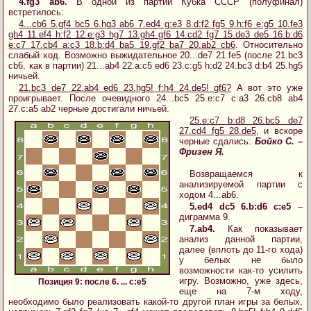
4.fg3 ab6.
В одной из партий Кубка СССР (полуфинал)
встретилось:
4...cb6 5.gf4 bc5 6.hg3 ab6 7.ed4 g:e3 8.d:f2 fg5 9.h:f6 e:g5 10.fe3
gh4 11.ef4 h:f2 12.e:g3 hg7 13.gh4 gf6 14.cd2 fg7 15.de3 de5 16.b:d6
e:c7 17.cb4 a:c3 18.b:d4 ba5 19.gf2 ba7 20.ab2 cb6
. Относительно
слабый ход. Возможно выжидательное 20...de7 21.fe5 (после 21.bc3
cb6, как в партии) 21...ab4 22.a:c5 ed6 23.c:g5 h:d2 24.bc3 d:b4 25.hg5
ничьей.
21.bc3 de7 22.ab4 ed6 23.hg5! f:h4 24.de5! gf6?
А вот это уже
проигрывает. После очевидного 24...bc5 25.e:c7 c:a3 26.cb8 ab4
27.c:a5 ab2 черные достигали ничьей.
25.e:c7 b:d8 26.bc5 de7
27.cd4 fg5 28.de5
, и вскоре
черные сдались:
Бойко С. –
Фризен Я.
Возвращаемся к
анализируемой партии с
ходом 4...ab6.
5.ed4 dc5 6.b:d6 c:e5
–
диграмма 9.
7.ab4.
Как показывает
анализ данной партии,
далее (вплоть до 11-го хода)
у белых не было
возможности как-то усилить
игру. Возможно, уже здесь,
Позиция 9: после 6. ... c:e5
еще на 7-м ходу,
необходимо было реализовать какой-то другой план игры за белых,