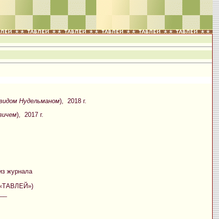
видом Нудельманом
), 2018 г.
вичем
), 2017 г.
из журнала
 «ТАВЛЕЙ»)
__