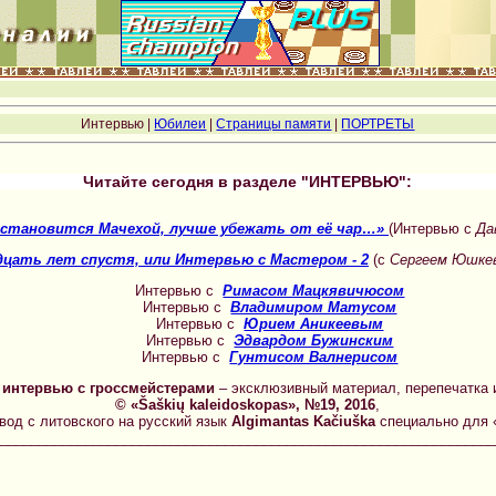
Интервью |
Юбилеи
|
Страницы памяти
|
ПОРТРЕТЫ
Читайте сегодня в разделе "ИНТЕРВЬЮ":
 становится Мачехой, лучше убежать от её чар…»
(Интервью с
Да
цать лет спустя, или Интервью с Мастером - 2
(с
Сергеем Юшке
Интервью с
Римасом Мацкявичюсом
Интервью с
Владимиром Матусом
Интервью с
Юрием Аникеевым
Интервью с
Эдвардом Бужинским
Интервью с
Гунтисом Валнерисом
 интервью с гроссмейстерами
– эксклюзивный материал, перепечатка 
© «Šaškių kaleidoskopas», №19, 2016
,
ревод с литовского на русский язык
Algimantas Kačiuška
специально для
________________________________________________________________