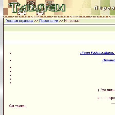
Главная страница
>>
Персоналии
>> Интервью
«Если Родина-Мать
Пятнад
( Эти
пять
в т. ч. пе
__
См также: