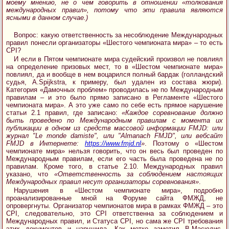
моему мнению, не о чем говорить в отношении «толкования
международных правил», потому что эти правила являются
ясными в данном случае.)
Вопрос: какую ответственность за несоблюдение Международных
правил понесли организаторы «Шестого чемпионата мира» – то есть
CPI?
И если в Пятом чемпионате мира судейский произвол не повлиял
на определение призовых мест, то в «Шестом чемпионате мира»
повлиял, да и вообще в нем воцарился полный бардак (голландский
судья, A.Spijkstra, к примеру, был удален из состава жюри).
Категория «Дамочных проблем» проводилась не по Международным
правилам – и это было прямо записано в Регламенте «Шестого
чемпионата мира». А это уже само по себе есть прямое нарушение
статьи 2.1 правил, где записано:
«Каждое соревнование должно
быть проведено по Международным правилам с момента их
публикации в одном из средств массовой информации FMJD: или
журнал "Le monde damiste", или "Almanach FMJD", или вебсайт
FMJD в Интернете:
https://www.fmjd.nl
»
. Поэтому о «Шестом
чемпионате мира» нельзя говорить, что он весь был проведен по
Международным правилам, если его часть была проведена не по
правилам. Кроме того, в статье 2.10. Международных правил
указано, что
«Ответственность за соблюдением настоящих
Международных правил несут организаторы соревнования»
.
Нарушения в «Шестом чемпионате мира», подробно
проанализированные мной на Форуме сайта ФМЖД, не
опровергнуты. Организатор чемпионатов мира в рамках ФМЖД – это
CPI, следовательно, это CPI ответственна за соблюдением и
Международных правил, и Статуса CPI, но сама же CPI требования
этих документов и нарушила. Как метко заметил В.Масюлис,