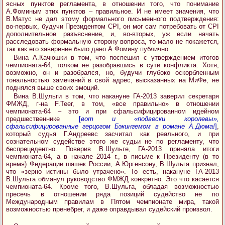
ясных пунктов регламента, в отношении того, что понимание
А.Фоминым этих пунктов – правильное. И не имеет значения, что
В.Матус не дал этому формального письменного подтверждения:
во-первых, будучи Президентом CPI, он мог сам потребовать от CPI
дополнительное разъяснение, и, во-вторых, уж если начать
расследовать формальную сторону вопроса, то мало не покажется,
так как его заверение было дано А.Фомину публично.
Вина А.Качюшки в том, что поспешил с утверждением итогов
чемпионата-64, толком не разобравшись в сути конфликта. Хотя,
возможно, он и разобрался, но, будучи глубоко оскорбленным
тональностью замечаний в свой адрес, высказанных на МиФе, не
поднялся выше своих эмоций.
Вина В.Шульги в том, что накануне ГА-2013 заверил секретаря
ФМЖД, г-на F.Teer, в том, «все правильно» в отношении
чемпионата-64 – это и при сфальсифицированном идейном
предшественнике
[
вот и «подвески королевы»,
сфальсифицированные герцогом Бэкингемом в романе А.Дюма!
]
,
который судья Г.Андреевс засчитал как реального, и при
сознательном судействе этого же судьи не по регламенту, что
беспрецедентно. Поверив В.Шульге, ГА-2013 приняла итоги
чемпионата-64, а в начале 2014 г., в письме к Президенту (в то
время) Федерации шашек России, А.Юргенсону, В.Шульга признал,
что «зерно истины было утрачено». То есть, накануне ГА-2013
В.Шульга обманул руководство ФМЖД конкретно. Это что касается
чемпионата-64. Кроме того, В.Шульга, обладая возможностью
пресечь в отношении ряда позиций судейство не по
Международным правилам в Пятом чемпионате мира, такой
возможностью пренебрег, и даже оправдывал судейский произвол.