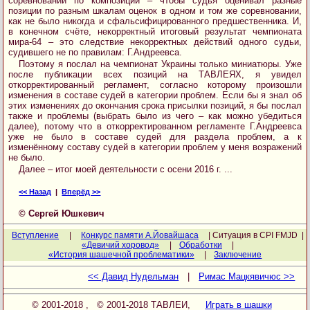
соревнований по композиции – чтобы судья оценивал разные
позиции по разным шкалам оценок в одном и том же соревновании,
как не было никогда и сфальсифицированного предшественника. И,
в конечном счёте, некорректный итоговый результат чемпионата
мира-64 – это следствие некорректных действий одного судьи,
судившего не по правилам: Г.Андреевса.
Поэтому я послал на чемпионат Украины только миниатюры. Уже
после публикации всех позиций на ТАВЛЕЯХ, я увидел
откорректированный регламент, согласно которому произошли
изменения в составе судей в категории проблем. Если бы я знал об
этих изменениях до окончания срока присылки позиций, я бы послал
также и проблемы (выбрать было из чего – как можно убедиться
далее), потому что в откорректированном регламенте Г.Андреевса
уже не было в составе судей для раздела проблем, а к
изменённому составу судей в категории проблем у меня возражений
не было.
Далее – итог моей деятельности с осени 2016 г. ...
<< Назад
|
Вперёд >>
© Сергей Юшкевич
Вступление
|
Конкурс памяти А.Йовайшаса
| Ситуация в CPI FMJD |
«Девичий хоровод»
|
Обработки
|
«История шашечной проблематики»
|
Заключение
<< Давид Нудельман
|
Римас Мацкявичюс >>
© 2001-2018
, © 2001-2018 TАВЛЕИ,
Играть в шашки