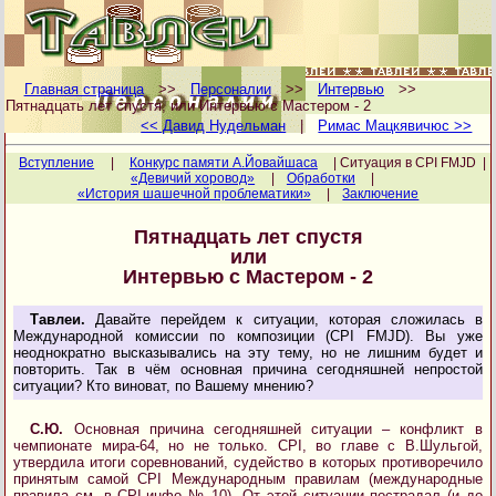
Главная страница
>>
Персоналии
>>
Интервью
>>
Пятнадцать лет спустя, или Интервью с Мастером - 2
<< Давид Нудельман
|
Римас Мацкявичюс >>
Вступление
|
Конкурс памяти А.Йовайшаса
| Ситуация в CPI FMJD |
«Девичий хоровод»
|
Обработки
|
«История шашечной проблематики»
|
Заключение
Пятнадцать лет спустя
или
Интервью с Мастером - 2
Тавлеи.
Давайте перейдем к ситуации, которая сложилась в
Международной комиссии по композиции (CPI FMJD). Вы уже
неоднократно высказывались на эту тему, но не лишним будет и
повторить. Так в чём основная причина сегодняшней непростой
ситуации? Кто виноват, по Вашему мнению?
С.Ю.
Основная причина сегодняшней ситуации – конфликт в
чемпионате мира-64, но не только. CPI, во главе с В.Шульгой,
утвердила итоги соревнований, судейство в которых противоречило
принятым самой CPI Международным правилам (международные
правила см. в CPI-инфо № 10). От этой ситуации пострадал (и до