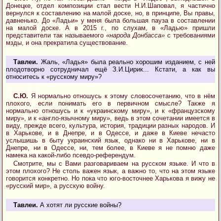
Донецке, отдел композиции стал вести Н.И.Шаповал, я частично
вернулся к составлению на малой доске, но, в принципе, Вы правы,
давненько. До «Ладьи» у меня была большая пауза в составлении
на малой доске. А в 2015 г., по слухам, в «Ладью» пришли
представители так называемого
«народа Донбасса»
с требованиями
мзды, и она прекратила существование.
Тавлеи.
Жаль, «Ладья» была реально хорошим изданием, с ней
плодотворно сотрудничал ещё З.И.Цирик... Кстати, а как вы
относитесь к «русскому миру»?
С.Ю.
Я нормально отношусь к этому словосочетанию, что в нём
плохого, если понимать его в первичном смысле? Также я
нормально отношусь и к «украинскому миру», и к «французскому
миру», и к «англо-язычному миру», ведь в этом сочетании имеется в
виду, прежде всего, культура, история, традиции разных народов. И
в Харькове, и в Днепре, и в Одессе, и даже в Киеве нечасто
услышишь в быту украинский язык, однако ни в Харькове, ни в
Днепре, ни в Одессе, ни, тем более, в Киеве я не помню даже
намека на какой-либо псевдо-референдум.
Смотрите, мы с Вами разговариваем на русском языке. И что в
этом плохого? Не столь важен язык, а важно то, что на этом языке
говорится конкретно. Но пока что юго-восточнее Харькова я вижу не
«русский мир», а русскую войну.
Тавлеи.
А хотят ли русские войны?