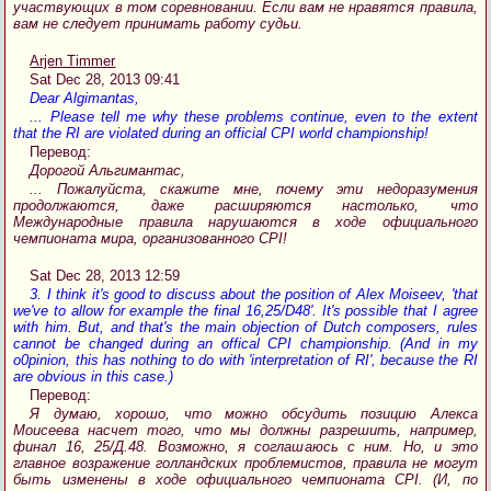
участвующих в том соревновании. Если вам не нравятся правила,
вам не следует принимать работу судьи.
Arjen Timmer
Sat Dec 28, 2013 09:41
Dear Algimantas,
... Please tell me why these problems continue, even to the extent
that the RI are violated during an official CPI world championship!
Перевод:
Дорогой Альгимантас,
... Пожалуйста, скажите мне, почему эти недоразумения
продолжаются, даже расширяются настолько, что
Международные правила нарушаются в ходе официального
чемпионата мира, организованного CPI!
Sat Dec 28, 2013 12:59
3. I think it's good to discuss about the position of Alex Moiseev, 'that
we've to allow for example the final 16,25/D48'. It's possible that I agree
with him. But, and that's the main objection of Dutch composers, rules
cannot be changed during an offical CPI championship. (And in my
o0pinion, this has nothing to do with 'interpretation of RI', because the RI
are obvious in this case.)
Перевод:
Я думаю, хорошо, что можно обсудить позицию Алекса
Моисеева насчет того, что мы должны разрешить, например,
финал 16, 25/Д.48. Возможно, я соглашаюсь с ним. Но, и это
главное возражение голландских проблемистов, правила не могут
быть изменены в ходе официального чемпионата CPI. (И, по