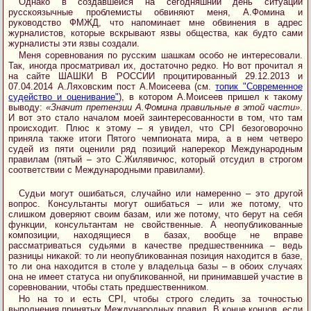
Однако в создавшейся на сегодняшний день ситуации
русскоязычные проблемисты обвиняют меня, А.Фомина и
руководство ФМЖД, что напоминает мне обвинения в адрес
журналистов, которые вскрывают язвы общества, как будто сами
журналисты эти язвы создали.
Меня соревнования по русским шашкам особо не интересовали.
Так, иногда просматривал их, достаточно редко. Но вот прочитал я
на сайте ШАШКИ В РОССИИ процитированный 29.12.2013 и
07.04.2014 А.Ляховским пост А.Моисеева (см.
топик "Современное
судейство и оценивание"
), в котором А.Моисеев пришел к такому
выводу:
«Значит претензии А.Фомина правильные в этой части»
.
И вот это стало началом моей заинтересованности в том, что там
происходит. Плюс к этому – я увидел, что CPI безоговорочно
приняла также итоги Пятого чемпионата мира, а в нем четверо
судей из пяти оценили ряд позиций наперекор Международным
правилам (пятый – это С.Жилявичюс, который отсудил в строгом
соответствии с Международными правилами).
Судьи могут ошибаться, случайно или намеренно – это другой
вопрос. Консультанты могут ошибаться – или же потому, что
слишком доверяют своим базам, или же потому, что берут на себя
функции, консультантам не свойственные. А неопубликованные
композиции, находящиеся в базах, вообще не вправе
рассматриваться судьями в качестве предшественника – ведь
разницы никакой: то ли неопубликованная позиция находится в базе,
то ли она находится в столе у владельца базы – в обоих случаях
она не имеет статуса ни опубликованной, ни принимавшей участие в
соревновании, чтобы стать предшественником.
Но на то и есть CPI, чтобы строго следить за точностью
выполнения принятых Международных правил. В конце концов, если