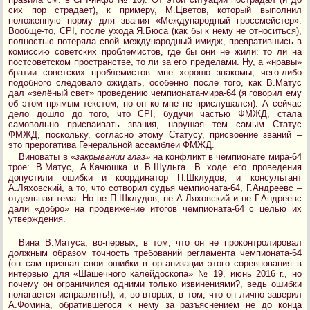
сих пор страдает), к примеру, М.Цветов, который выполнил
положенную норму для звания «Международный гроссмейстер».
Вообще-то, CPI, после ухода Я.Бюса (как бы к нему не относиться),
полностью потеряла свой международный имидж, превратившись в
комиссию советских проблемистов, где бы они не жили: то ли на
постсоветском пространстве, то ли за его пределами. Ну, а «нравы»
братии советских проблемистов мне хорошо знакомы, чего-либо
подобного следовало ожидать, особенно после того, как В.Матус
дал «зелёный свет» проведению чемпионата-мира-64 (я говорил ему
об этом прямым текстом, но он ко мне не прислушался). А сейчас
дело дошло до того, что CPI, будучи частью ФМЖД, стала
самовольно присваивать звания, нарушая тем самым Статус
ФМЖД, поскольку, согласно этому Статусу, присвоение званий –
это прерогатива Генеральной ассамблеи ФМЖД.
Виноваты в
«закрывании глаз»
на конфликт в чемпионате мира-64
трое: В.Матус, А.Качюшка и В.Шульга. В ходе его проведения
допустили ошибки и координатор П.Шклудов, и консультант
А.Ляховский, а то, что сотворил судья чемпионата-64, Г.Андреевс –
отдельная тема. Но не П.Шклудов, не А.Ляховский и не Г.Андреевс
дали «добро» на продвижение итогов чемпионата-64 с целью их
утверждения.
Вина В.Матуса, во-первых, в том, что он не проконтролировал
должным образом точность требований регламента чемпионата-64
(он сам признал свои ошибки в организации этого соревнования в
интервью для «Шашечного калейдоскопа» № 19, июнь 2016 г., но
почему он ограничился одними только извинениями?, ведь ошибки
полагается исправлять!), и, во-вторых, в том, что он лично заверил
А.Фомина, обратившегося к нему за разъяснением не до конца