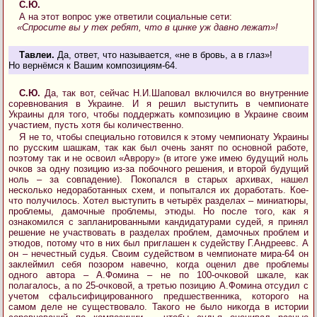
С.Ю.
А на этот вопрос уже ответили социальные сети:
«Спросите вы у тех ребят, что в цинке уж давно лежат»!
Тавлеи.
Да, ответ, что называется, «не в бровь, а в глаз»!
Но вернёмся к Вашим композициям-64.
С.Ю.
Да, так вот, сейчас Н.И.Шаповал включился во внутренние
соревнования в Украине. И я решил выступить в чемпионате
Украины для того, чтобы поддержать композицию в Украине своим
участием, пусть хотя бы количественно.
Я не то, чтобы специально готовился к этому чемпионату Украины
по русским шашкам, так как был очень занят по основной работе,
поэтому так и не освоил «Аврору» (в итоге уже имею будущий ноль
очков за одну позицию из-за побочного решения, и второй будущий
ноль – за совпадение). Покопался в старых архивах, нашел
несколько недоработанных схем, и попытался их доработать. Кое-
что получилось. Хотел выступить в четырёх разделах – миниатюры,
проблемы, дамочные проблемы, этюды. Но после того, как я
ознакомился с запланированными кандидатурами судей, я принял
решение не участвовать в разделах проблем, дамочных проблем и
этюдов, потому что в них был приглашен к судейству Г.Андреевс. А
он – нечестный судья. Своим судейством в чемпионате мира-64 он
заклеймил себя позором навечно, когда оценил две проблемы
одного автора – А.Фомина – не по 100-очковой шкале, как
полагалось, а по 25-очковой, а третью позицию А.Фомина отсудил с
учетом сфальсифицированного предшественника, которого на
самом деле не существовало. Такого не было никогда в истории