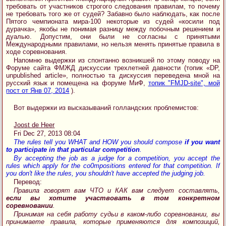
требовать от участников строгого следования правилам, то почему
не требовать того же от судей? Забавно было наблюдать, как после
Пятого чемпионата мира-100 некоторые из судей «косили под
дурачка», якобы не понимая разницу между побочным решением и
дуалью. Допустим, они были не согласны с принятыми
Международными правилами, но нельзя менять принятые правила в
ходе соревнования.
Напомню выдержки из спонтанно возникшей по этому поводу на
Форуме сайта ФМЖД дискуссии трехлетней давности (топик «DP,
unpublished article», полностью та дискуссия переведена мной на
русский язык и помещена на форуме МиФ,
топик "FMJD-site", мой
пост от Янв 07, 2014
).
Вот выдержки из высказываний голландских проблемистов:
Joost de Heer
Fri Dec 27, 2013 08:04
The rules tell you WHAT and HOW you should compose
if you want
to participate in that particular competition
.
By accepting the job as a judge for a competition, you accept the
rules which apply for the co0mpositions entered for that competition. If
you don't like the rules, you shouldn't have accepted the judging job.
Перевод:
Правила говорят вам ЧТО и КАК вам следует составлять,
если вы хотите участвовать в том конкретном
соревновании
.
Принимая на себя работу судьи в каком-либо соревновании, вы
принимаете правила, которые применяются для композиций,