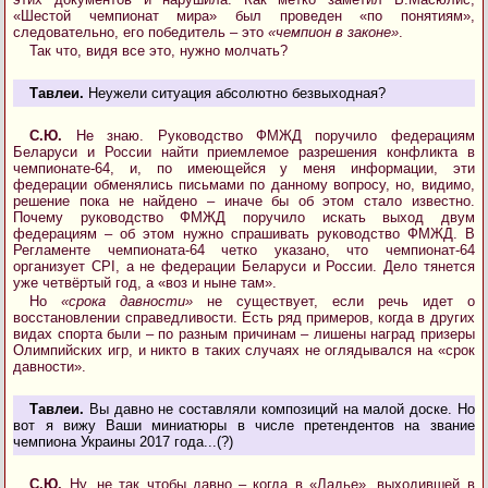
«Шестой чемпионат мира» был проведен «по понятиям»,
следовательно, его победитель – это
«чемпион в законе»
.
Так что, видя все это, нужно молчать?
Тавлеи.
Неужели ситуация абсолютно безвыходная?
С.Ю.
Не знаю. Руководство ФМЖД поручило федерациям
Беларуси и России найти приемлемое разрешения конфликта в
чемпионате-64, и, по имеющейся у меня информации, эти
федерации обменялись письмами по данному вопросу, но, видимо,
решение пока не найдено – иначе бы об этом стало известно.
Почему руководство ФМЖД поручило искать выход двум
федерациям – об этом нужно спрашивать руководство ФМЖД. В
Регламенте чемпионата-64 четко указано, что чемпионат-64
организует CPI, а не федерации Беларуси и России. Дело тянется
уже четвёртый год, а «воз и ныне там».
Но
«срока давности»
не существует, если речь идет о
восстановлении справедливости. Есть ряд примеров, когда в других
видах спорта были – по разным причинам – лишены наград призеры
Олимпийских игр, и никто в таких случаях не оглядывался на «срок
давности».
Тавлеи.
Вы давно не составляли композиций на малой доске. Но
вот я вижу Ваши миниатюры в числе претендентов на звание
чемпиона Украины 2017 года...(?)
С.Ю.
Ну, не так чтобы давно – когда в «Ладье», выходившей в