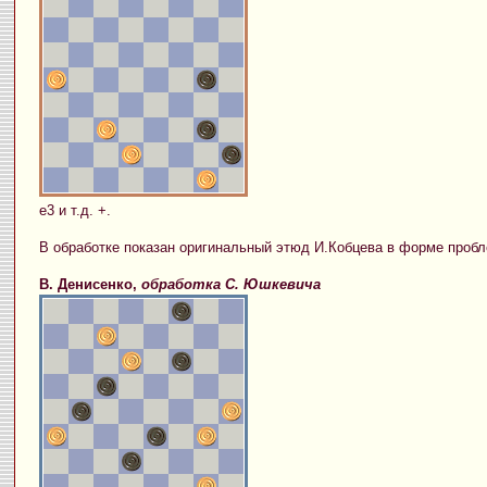
е3 и т.д. +.
В обработке показан оригинальный этюд И.Кобцева в форме проб
В. Денисенко,
обработка С. Юшкевича