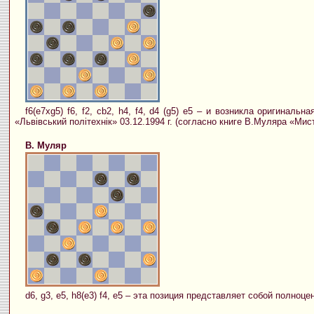
f6(e7xg5) f6, f2, cb2, h4, f4, d4 (g5) e5 – и возникла оригина
«Львівський політехнік» 03.12.1994 г. (согласно книге В.Муляра «Мисте
В. Муляр
d6, g3, e5, h8(e3) f4, e5 – эта позиция представляет собой полноц