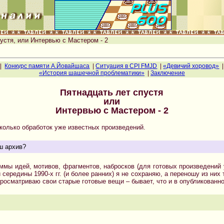
устя, или Интервью с Мастером - 2
|
Конкурс памяти А.Йовайшаса
|
Ситуация в CPI FMJD
|
«Девичий хоровод»
|
«История шашечной проблематики»
|
Заключение
Пятнадцать лет спустя
или
Интервью с Мастером - 2
колько обработок уже известных произведений.
ш архив?
аммы идей, мотивов, фрагментов, набросков (для готовых произведений
 середины 1990-х гг. (и более ранних) я не сохраняю, а переношу из них
просматриваю свои старые готовые вещи – бывает, что и в опубликованно