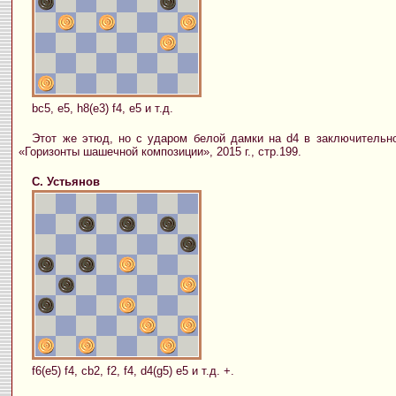
bc5, e5, h8(e3) f4, e5 и т.д.
Этот же этюд, но с ударом белой дамки на d4 в заключительно
«Горизонты шашечной композиции», 2015 г., стр.199.
С. Устьянов
f6(e5) f4, cb2, f2, f4, d4(g5) e5 и т.д. +.