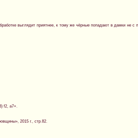
работке выглядит приятнее, к тому же чёрные попадают в дамки не с по
3) f2, a7+.
вщины», 2015 г., стр.82.