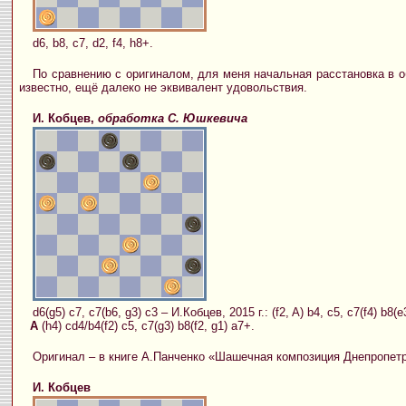
d6, b8, c7, d2, f4, h8+.
По сравнению с оригиналом, для меня начальная расстановка в об
известно, ещё далеко не эквивалент удовольствия.
И. Кобцев,
обработка С. Юшкевича
d6(g5) c7, c7(b6, g3) c3 – И.Кобцев, 2015 г.: (f2, A) b4, c5, c7(f4) b8(e
A
(h4) cd4/b4(f2) c5, c7(g3) b8(f2, g1) a7+.
Оригинал – в книге А.Панченко «Шашечная композиция Днепропетро
И. Кобцев