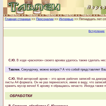
Главная страница
>>
Персоналии
>>
Интервью
>> Пятнадцать лет сп
Вступление
С.Ю.
В ходе «раскопок» своего архива удалось также сделать нес
Тавлеи.
Секундочку, можно вопрос? А что собой представляет Ва
С.Ю.
Мой авторский архив – это архив рабочих записей на диагр
листы А4 формата. Он не раз переносился, имею в виду, что записей
хранить мусор вечно! К архиву я обращаюсь нечасто. Иногда также 
ОБРАБОТКИ
В. Степанов,
обработка С. Юшкевича