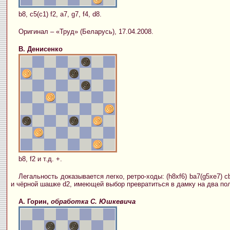
b8, c5(c1) f2, a7, g7, f4, d8.
Оригинал – «Труд» (Беларусь), 17.04.2008.
В. Денисенко
b8, f2 и т.д. +.
Легальность доказывается легко, ретро-ходы: (h8xf6) ba7(g5xe7) 
и чёрной шашке d2, имеющей выбор превратиться в дамку на два пол
А. Горин,
обработка С. Юшкевича