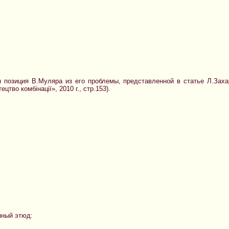
льная позиция В.Муляра из его проблемы, представленной в статье Л.За
цтво комбінації», 2010 г., стр.153).
енный этюд: