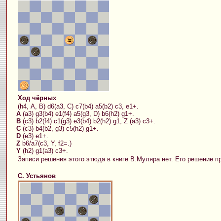
Ход чёрных
(h4, А, В) d6(a3, С) c7(b4) a5(b2) c3, e1+.
А
(a3) g3(b4) e1(f4) a5(g3, D) b6(h2) g1+.
B
(c3) b2(f4) c1(g3) e3(b4) b2(h2) g1, Z (a3) c3+.
С
(c3) b4(b2, g3) c5(h2) g1+.
D
(e3) e1+.
Z
b6/a7(c3, Y, f2=.)
Y
(h2) g1(a3) c3+.
Записи решения этого этюда в книге В.Муляра нет. Его решение п
С. Устьянов